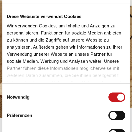
Diese Webseite verwendet Cookies
Wir verwenden Cookies, um Inhalte und Anzeigen zu
personalisieren, Funktionen für soziale Medien anbieten
zu können und die Zugriffe auf unsere Website zu
analysieren. Außerdem geben wir Informationen zu Ihrer
Verwendung unserer Website an unsere Partner für
soziale Medien, Werbung und Analysen weiter. Unsere
Partner führen diese Informationen möglicherweise mit
weiteren Daten zusammen, die Sie ihnen bereitgestellt
haben oder die sie im Rahmen Ihrer Nutzung der Dienste
gesammelt haben. Erfahren Sie in unseren
Einwilligungsauswahl
Datenschutzhinweisen
mehr darüber, wer wir sind, wie
Notwendig
Sie uns kontaktieren können und wie wir
personenbezogene Daten verarbeiten. Hier geht’s zum
Präferenzen
Impressum
.
BASTELTIPP: