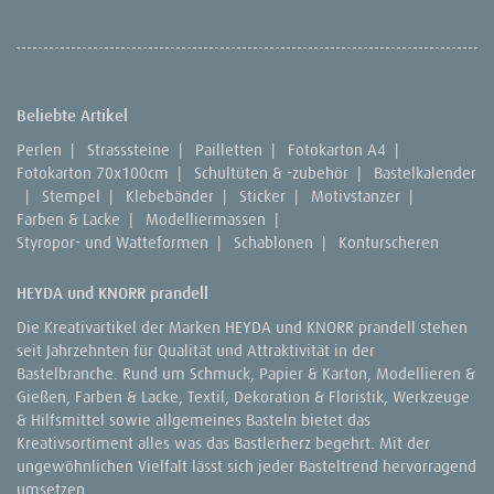
Beliebte Artikel
Perlen
|
Strasssteine
|
Pailletten
|
Fotokarton A4
|
Fotokarton 70x100cm
|
Schultüten & -zubehör
|
Bastelkalender
|
Stempel
|
Klebebänder
|
Sticker
|
Motivstanzer
|
Farben & Lacke
|
Modelliermassen
|
Styropor- und Watteformen
|
Schablonen
|
Konturscheren
HEYDA und KNORR prandell
Die Kreativartikel der Marken HEYDA und KNORR prandell stehen
seit Jahrzehnten für Qualität und Attraktivität in der
Bastelbranche. Rund um Schmuck, Papier & Karton, Modellieren &
Gießen, Farben & Lacke, Textil, Dekoration & Floristik, Werkzeuge
& Hilfsmittel sowie allgemeines Basteln bietet das
Kreativsortiment alles was das Bastlerherz begehrt. Mit der
ungewöhnlichen Vielfalt lässt sich jeder Basteltrend hervorragend
umsetzen.