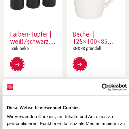
Farben-Tupfer |
Becher |
weiß/schwarz, 3
125×100×85
Stück
mm, weiß
Tsukineko
KNORR prandell
End of Live
Diese Webseite verwendet Cookies
Wir verwenden Cookies, um Inhalte und Anzeigen zu
personalisieren, Funktionen für soziale Medien anbieten zu