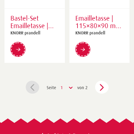
Bastel-Set
Emailletasse |
Emailletasse |
115×80×90 mm,
weiß
weiß
KNORR prandell
KNORR prandell
Seite
1
von 2