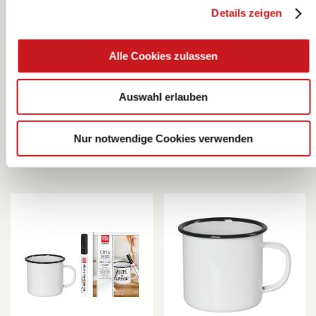
Details zeigen
Sparschwein |
Sparschwein |
Alle Cookies zulassen
102×85×87 mm,
135×118×116
weiß
mm, weiß
KNORR prandell
KNORR prandell
Auswahl erlauben
Nur notwendige Cookies verwenden