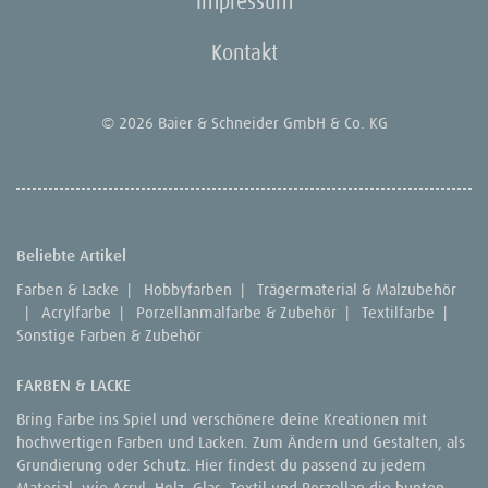
Impressum
Kontakt
© 2026 Baier & Schneider GmbH & Co. KG
Beliebte Artikel
Farben & Lacke
|
Hobbyfarben
|
Trägermaterial & Malzubehör
|
Acrylfarbe
|
Porzellanmalfarbe & Zubehör
|
Textilfarbe
|
Sonstige Farben & Zubehör
FARBEN & LACKE
Bring Farbe ins Spiel und verschönere deine Kreationen mit
hochwertigen Farben und Lacken. Zum Ändern und Gestalten, als
Grundierung oder Schutz. Hier findest du passend zu jedem
Material, wie Acryl, Holz, Glas, Textil und Porzellan die bunten