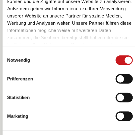
können und die Zugriffe auf unsere Website zu analysieren.
Außerdem geben wir Informationen zu Ihrer Verwendung
unserer Website an unsere Partner für soziale Medien,
Werbung und Analysen weiter. Unsere Partner führen diese
Becher |
Müslischale | Ø
Informationen möglicherweise mit weiteren Daten
120×100×80
150 mm 60 mm,
zusammen, die Sie ihnen bereitgestellt haben oder die sie
mm, weiß
weiß
im Rahmen Ihrer Nutzung der Dienste gesammelt
KNORR prandell
KNORR prandell
haben. Erfahren Sie in unseren
Datenschutzhinweisen
Einwilligungsauswahl
mehr darüber, wer wir sind, wie Sie uns kontaktieren
Notwendig
können und wie wir personenbezogene Daten verarbeiten.
Hier geht’s zum
Impressum
.
Präferenzen
Statistiken
Marketing