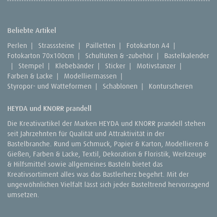
Beliebte Artikel
Perlen
|
Strasssteine
|
Pailletten
|
Fotokarton A4
|
Fotokarton 70x100cm
|
Schultüten & -zubehör
|
Bastelkalender
|
Stempel
|
Klebebänder
|
Sticker
|
Motivstanzer
|
Farben & Lacke
|
Modelliermassen
|
Styropor- und Watteformen
|
Schablonen
|
Konturscheren
HEYDA und KNORR prandell
Die Kreativartikel der Marken HEYDA und KNORR prandell stehen
seit Jahrzehnten für Qualität und Attraktivität in der
Bastelbranche. Rund um Schmuck, Papier & Karton, Modellieren &
Gießen, Farben & Lacke, Textil, Dekoration & Floristik, Werkzeuge
& Hilfsmittel sowie allgemeines Basteln bietet das
Kreativsortiment alles was das Bastlerherz begehrt. Mit der
ungewöhnlichen Vielfalt lässt sich jeder Basteltrend hervorragend
umsetzen.