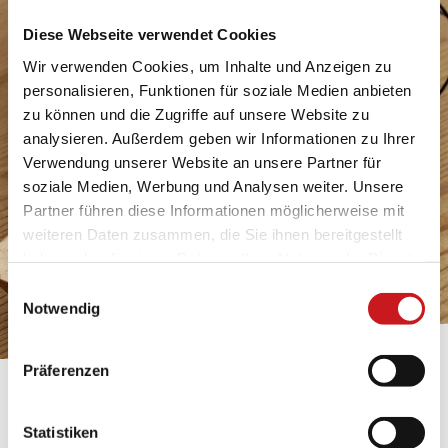
Diese Webseite verwendet Cookies
Wir verwenden Cookies, um Inhalte und Anzeigen zu
personalisieren, Funktionen für soziale Medien anbieten
zu können und die Zugriffe auf unsere Website zu
analysieren. Außerdem geben wir Informationen zu Ihrer
Verwendung unserer Website an unsere Partner für
soziale Medien, Werbung und Analysen weiter. Unsere
Partner führen diese Informationen möglicherweise mit
weiteren Daten zusammen, die Sie ihnen bereitgestellt
haben oder die sie im Rahmen Ihrer Nutzung der Dienste
gesammelt haben. Erfahren Sie in unseren
Einwilligungsauswahl
Datenschutzhinweisen
mehr darüber, wer wir sind, wie
Notwendig
Sie uns kontaktieren können und wie wir
personenbezogene Daten verarbeiten. Hier geht’s zum
Präferenzen
Impressum
.
BASTELTIPP:
TEXI-PAP
Statistiken