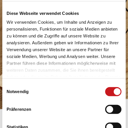
Diese Webseite verwendet Cookies
Wir verwenden Cookies, um Inhalte und Anzeigen zu
personalisieren, Funktionen für soziale Medien anbieten
zu können und die Zugriffe auf unsere Website zu
analysieren. Außerdem geben wir Informationen zu Ihrer
Verwendung unserer Website an unsere Partner für
soziale Medien, Werbung und Analysen weiter. Unsere
Partner führen diese Informationen möglicherweise mit
weiteren Daten zusammen, die Sie ihnen bereitgestellt
haben oder die sie im Rahmen Ihrer Nutzung der Dienste
gesammelt haben. Erfahren Sie in unseren
Einwilligungsauswahl
Datenschutzhinweisen
mehr darüber, wer wir sind, wie
Notwendig
Sie uns kontaktieren können und wie wir
personenbezogene Daten verarbeiten. Hier geht’s zum
Präferenzen
Impressum
.
BASTELTIPP:
Statistiken