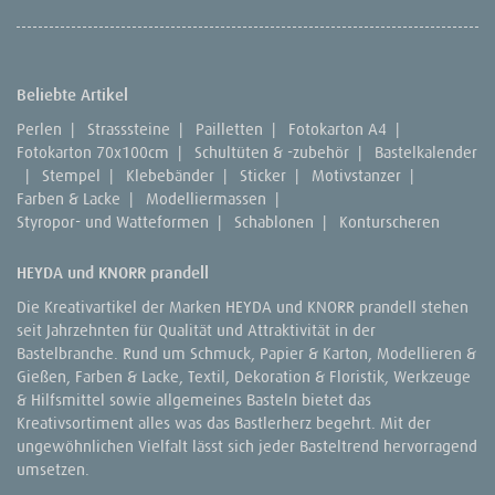
Beliebte Artikel
Perlen
|
Strasssteine
|
Pailletten
|
Fotokarton A4
|
Fotokarton 70x100cm
|
Schultüten & -zubehör
|
Bastelkalender
|
Stempel
|
Klebebänder
|
Sticker
|
Motivstanzer
|
Farben & Lacke
|
Modelliermassen
|
Styropor- und Watteformen
|
Schablonen
|
Konturscheren
HEYDA und KNORR prandell
Die Kreativartikel der Marken HEYDA und KNORR prandell stehen
seit Jahrzehnten für Qualität und Attraktivität in der
Bastelbranche. Rund um Schmuck, Papier & Karton, Modellieren &
Gießen, Farben & Lacke, Textil, Dekoration & Floristik, Werkzeuge
& Hilfsmittel sowie allgemeines Basteln bietet das
Kreativsortiment alles was das Bastlerherz begehrt. Mit der
ungewöhnlichen Vielfalt lässt sich jeder Basteltrend hervorragend
umsetzen.