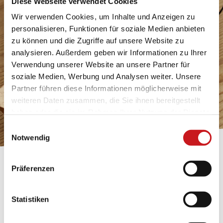
Diese Webseite verwendet Cookies
Wir verwenden Cookies, um Inhalte und Anzeigen zu
personalisieren, Funktionen für soziale Medien anbieten
zu können und die Zugriffe auf unsere Website zu
analysieren. Außerdem geben wir Informationen zu Ihrer
Verwendung unserer Website an unsere Partner für
soziale Medien, Werbung und Analysen weiter. Unsere
Partner führen diese Informationen möglicherweise mit
weiteren Daten zusammen, die Sie ihnen bereitgestellt
haben oder die sie im Rahmen Ihrer Nutzung der Dienste
gesammelt haben. Erfahren Sie in unseren
Einwilligungsauswahl
Datenschutzhinweisen
mehr darüber, wer wir sind, wie
Notwendig
Sie uns kontaktieren können und wie wir
personenbezogene Daten verarbeiten. Hier geht’s zum
BASTELTIPP:
Präferenzen
Impressum
.
TEXI-PAP
Statistiken
Glänzende Ideen mit wasserfestem Papier. Perfekt zu
bekleben, bemalen, falten... und für viele