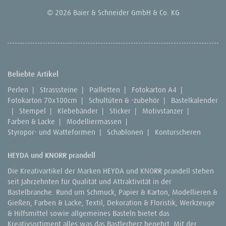
© 2026 Baier & Schneider GmbH & Co. KG
Beliebte Artikel
Perlen
|
Strasssteine
|
Pailletten
|
Fotokarton A4
|
Fotokarton 70x100cm
|
Schultüten & -zubehör
|
Bastelkalender
|
Stempel
|
Klebebänder
|
Sticker
|
Motivstanzer
|
Farben & Lacke
|
Modelliermassen
|
Styropor- und Watteformen
|
Schablonen
|
Konturscheren
HEYDA und KNORR prandell
Die Kreativartikel der Marken HEYDA und KNORR prandell stehen
seit Jahrzehnten für Qualität und Attraktivität in der
Bastelbranche. Rund um Schmuck, Papier & Karton, Modellieren &
Gießen, Farben & Lacke, Textil, Dekoration & Floristik, Werkzeuge
& Hilfsmittel sowie allgemeines Basteln bietet das
Kreativsortiment alles was das Bastlerherz begehrt. Mit der