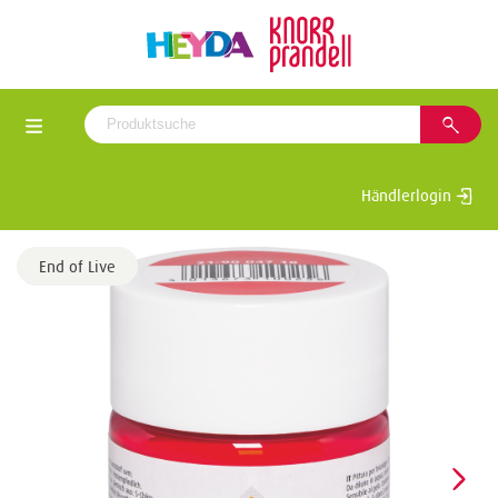
Händlerlogin
End of Live