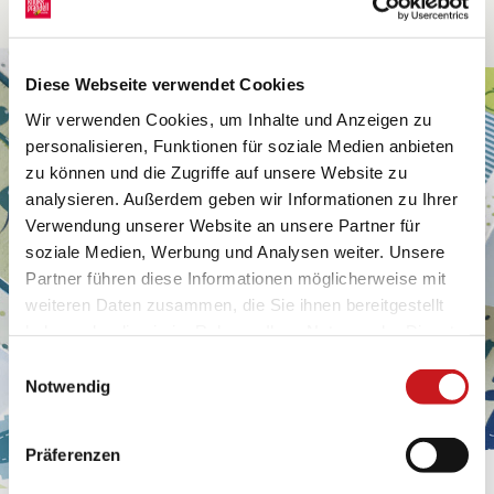
Diese Webseite verwendet Cookies
Wir verwenden Cookies, um Inhalte und Anzeigen zu
personalisieren, Funktionen für soziale Medien anbieten
zu können und die Zugriffe auf unsere Website zu
analysieren. Außerdem geben wir Informationen zu Ihrer
Verwendung unserer Website an unsere Partner für
soziale Medien, Werbung und Analysen weiter. Unsere
Partner führen diese Informationen möglicherweise mit
weiteren Daten zusammen, die Sie ihnen bereitgestellt
haben oder die sie im Rahmen Ihrer Nutzung der Dienste
gesammelt haben. Erfahren Sie in unseren
Einwilligungsauswahl
Datenschutzhinweisen
mehr darüber, wer wir sind, wie
Notwendig
Sie uns kontaktieren können und wie wir
personenbezogene Daten verarbeiten. Hier geht’s zum
Präferenzen
Impressum
.