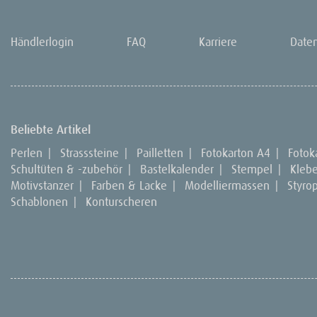
Händlerlogin
FAQ
Karriere
Date
Beliebte Artikel
Perlen
|
Strasssteine
|
Pailletten
|
Fotokarton A4
|
Fotok
Schultüten & -zubehör
|
Bastelkalender
|
Stempel
|
Kleb
Motivstanzer
|
Farben & Lacke
|
Modelliermassen
|
Styro
Schablonen
|
Konturscheren