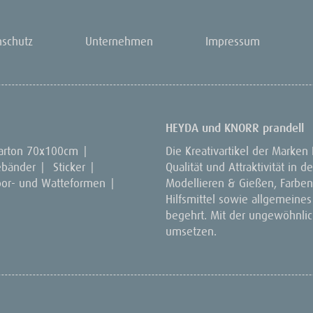
nschutz
Unternehmen
Impressum
HEYDA und KNORR prandell
arton 70x100cm
|
Die Kreativartikel der Marken
ebänder
|
Sticker
|
Qualität und Attraktivität in
por- und Watteformen
|
Modellieren & Gießen, Farben 
Hilfsmittel sowie allgemeines
begehrt. Mit der ungewöhnlich
umsetzen.