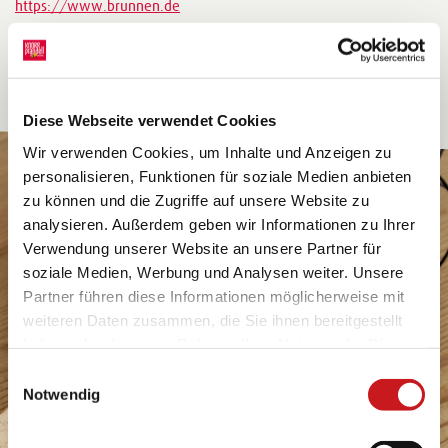
https://www.brunnen.de
Diese Webseite verwendet Cookies
Wir verwenden Cookies, um Inhalte und Anzeigen zu
personalisieren, Funktionen für soziale Medien anbieten
zu können und die Zugriffe auf unsere Website zu
analysieren. Außerdem geben wir Informationen zu Ihrer
Verwendung unserer Website an unsere Partner für
soziale Medien, Werbung und Analysen weiter. Unsere
Partner führen diese Informationen möglicherweise mit
weiteren Daten zusammen, die Sie ihnen bereitgestellt
haben oder die sie im Rahmen Ihrer Nutzung der Dienste
gesammelt haben. Erfahren Sie in unseren
Einwilligungsauswahl
Datenschutzhinweisen
mehr darüber, wer wir sind, wie
Notwendig
Sie uns kontaktieren können und wie wir
personenbezogene Daten verarbeiten. Hier geht’s zum