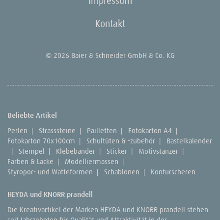
Impressum
Kontakt
© 2026 Baier & Schneider GmbH & Co. KG
Beliebte Artikel
Perlen
|
Strasssteine
|
Pailletten
|
Fotokarton A4
|
Fotokarton 70x100cm
|
Schultüten & -zubehör
|
Bastelkalender
|
Stempel
|
Klebebänder
|
Sticker
|
Motivstanzer
|
Farben & Lacke
|
Modelliermassen
|
Styropor- und Watteformen
|
Schablonen
|
Konturscheren
HEYDA und KNORR prandell
Die Kreativartikel der Marken HEYDA und KNORR prandell stehen
seit Jahrzehnten für Qualität und Attraktivität in der