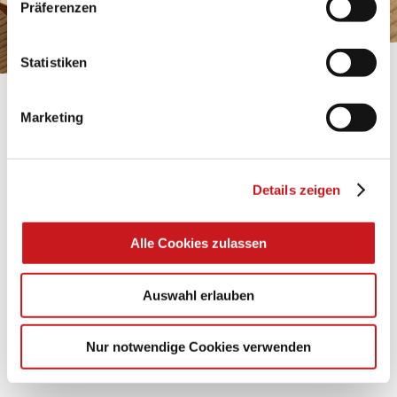
Präferenzen
Impressum
.
Statistiken
BASTELTIPP:
Marketing
TEXI-PAP
Glänzende Ideen mit wasserfestem Papier. Perfekt zu
Details zeigen
bekleben, bemalen, falten... und für viele
Verwendungen.
Alle Cookies zulassen
Zum Tipp
Auswahl erlauben
Zu allen Tipps
Nur notwendige Cookies verwenden