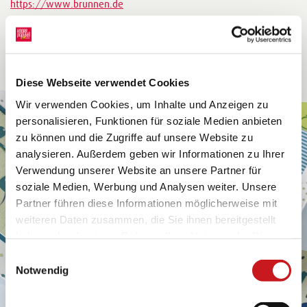
https://www.brunnen.de
Diese Webseite verwendet Cookies
Wir verwenden Cookies, um Inhalte und Anzeigen zu
personalisieren, Funktionen für soziale Medien anbieten
zu können und die Zugriffe auf unsere Website zu
analysieren. Außerdem geben wir Informationen zu Ihrer
Verwendung unserer Website an unsere Partner für
soziale Medien, Werbung und Analysen weiter. Unsere
Partner führen diese Informationen möglicherweise mit
weiteren Daten zusammen, die Sie ihnen bereitgestellt
haben oder die sie im Rahmen Ihrer Nutzung der Dienste
gesammelt haben. Erfahren Sie in unseren
Einwilligungsauswahl
Datenschutzhinweisen
mehr darüber, wer wir sind, wie
Notwendig
Sie uns kontaktieren können und wie wir
personenbezogene Daten verarbeiten. Hier geht’s zum