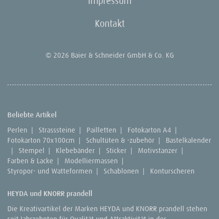
Impressum
Kontakt
© 2026 Baier & Schneider GmbH & Co. KG
Beliebte Artikel
Perlen
|
Strasssteine
|
Pailletten
|
Fotokarton A4
|
Fotokarton 70x100cm
|
Schultüten & -zubehör
|
Bastelkalender
|
Stempel
|
Klebebänder
|
Sticker
|
Motivstanzer
|
Farben & Lacke
|
Modelliermassen
|
Styropor- und Watteformen
|
Schablonen
|
Konturscheren
HEYDA und KNORR prandell
Die Kreativartikel der Marken HEYDA und KNORR prandell stehen
seit Jahrzehnten für Qualität und Attraktivität in der