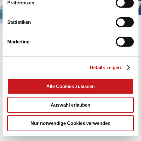
Präferenzen
Impressum
.
Statistiken
BASTELTIPP:
Marketing
GLÜCKWUNSCHKARTE
"KINDERWAGEN"
Details zeigen
Eine Überraschung der besonderten Art und
unübertroffen in der Wirkung. Probieren Sie es aus.
Alle Cookies zulassen
Zum Tipp
Auswahl erlauben
Zu allen Tipps
Nur notwendige Cookies verwenden