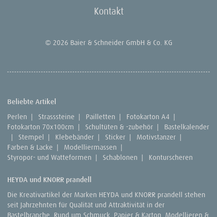
Kontakt
© 2026 Baier & Schneider GmbH & Co. KG
Beliebte Artikel
Perlen
|
Strasssteine
|
Pailletten
|
Fotokarton A4
|
Fotokarton 70x100cm
|
Schultüten & -zubehör
|
Bastelkalender
|
Stempel
|
Klebebänder
|
Sticker
|
Motivstanzer
|
Farben & Lacke
|
Modelliermassen
|
Styropor- und Watteformen
|
Schablonen
|
Konturscheren
HEYDA und KNORR prandell
Die Kreativartikel der Marken HEYDA und KNORR prandell stehen
seit Jahrzehnten für Qualität und Attraktivität in der
Bastelbranche. Rund um Schmuck, Papier & Karton, Modellieren &