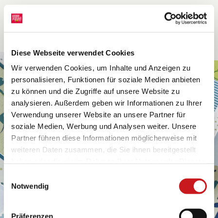
Diese Webseite verwendet Cookies
Wir verwenden Cookies, um Inhalte und Anzeigen zu
personalisieren, Funktionen für soziale Medien anbieten
zu können und die Zugriffe auf unsere Website zu
analysieren. Außerdem geben wir Informationen zu Ihrer
Verwendung unserer Website an unsere Partner für
soziale Medien, Werbung und Analysen weiter. Unsere
Partner führen diese Informationen möglicherweise mit
weiteren Daten zusammen, die Sie ihnen bereitgestellt
haben oder die sie im Rahmen Ihrer Nutzung der Dienste
gesammelt haben. Erfahren Sie in unseren
Einwilligungsauswahl
Datenschutzhinweisen
mehr darüber, wer wir sind, wie
Notwendig
Sie uns kontaktieren können und wie wir
personenbezogene Daten verarbeiten. Hier geht’s zum
Präferenzen