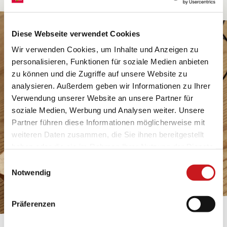
Diese Webseite verwendet Cookies
Wir verwenden Cookies, um Inhalte und Anzeigen zu
personalisieren, Funktionen für soziale Medien anbieten
zu können und die Zugriffe auf unsere Website zu
analysieren. Außerdem geben wir Informationen zu Ihrer
Verwendung unserer Website an unsere Partner für
soziale Medien, Werbung und Analysen weiter. Unsere
Partner führen diese Informationen möglicherweise mit
weiteren Daten zusammen, die Sie ihnen bereitgestellt
haben oder die sie im Rahmen Ihrer Nutzung der Dienste
gesammelt haben. Erfahren Sie in unseren
Einwilligungsauswahl
Datenschutzhinweisen
mehr darüber, wer wir sind, wie
Notwendig
Sie uns kontaktieren können und wie wir
personenbezogene Daten verarbeiten. Hier geht’s zum
Präferenzen
Impressum
.