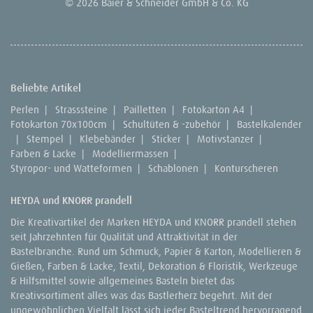
© 2026 Baier & Schneider GmbH & Co. KG
Beliebte Artikel
Perlen
|
Strasssteine
|
Pailletten
|
Fotokarton A4
|
Fotokarton 70x100cm
|
Schultüten & -zubehör
|
Bastelkalender
|
Stempel
|
Klebebänder
|
Sticker
|
Motivstanzer
|
Farben & Lacke
|
Modelliermassen
|
Styropor- und Watteformen
|
Schablonen
|
Konturscheren
HEYDA und KNORR prandell
Die Kreativartikel der Marken HEYDA und KNORR prandell stehen
seit Jahrzehnten für Qualität und Attraktivität in der
Bastelbranche. Rund um Schmuck, Papier & Karton, Modellieren &
Gießen, Farben & Lacke, Textil, Dekoration & Floristik, Werkzeuge
& Hilfsmittel sowie allgemeines Basteln bietet das
Kreativsortiment alles was das Bastlerherz begehrt. Mit der
ungewöhnlichen Vielfalt lässt sich jeder Basteltrend hervorragend