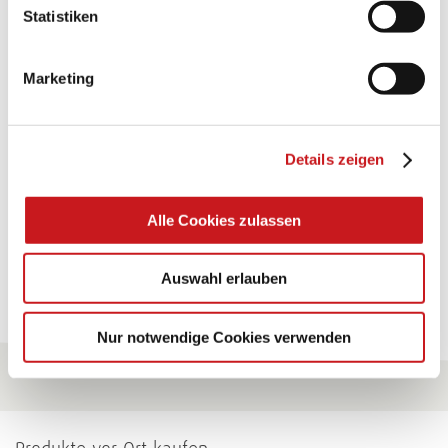
BASTELTIPP:
Statistiken
TEXI-PAP
Marketing
Glänzende Ideen mit wasserfestem Papier. Perfekt zu
bekleben, bemalen, falten... und für viele
Verwendungen.
Details zeigen
Zum Tipp
Alle Cookies zulassen
Zu allen Tipps
Auswahl erlauben
Nur notwendige Cookies verwenden