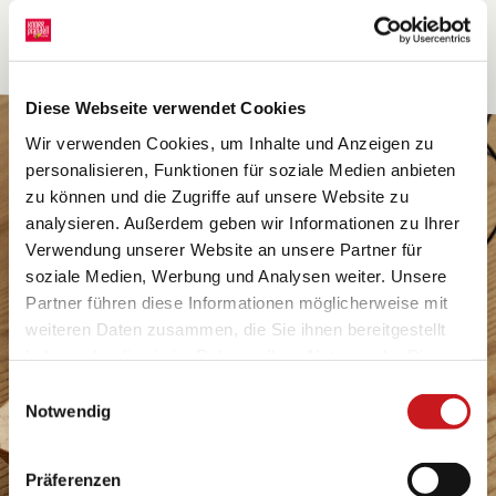
Diese Webseite verwendet Cookies
Wir verwenden Cookies, um Inhalte und Anzeigen zu
personalisieren, Funktionen für soziale Medien anbieten
zu können und die Zugriffe auf unsere Website zu
analysieren. Außerdem geben wir Informationen zu Ihrer
Verwendung unserer Website an unsere Partner für
soziale Medien, Werbung und Analysen weiter. Unsere
Partner führen diese Informationen möglicherweise mit
weiteren Daten zusammen, die Sie ihnen bereitgestellt
haben oder die sie im Rahmen Ihrer Nutzung der Dienste
gesammelt haben. Erfahren Sie in unseren
Einwilligungsauswahl
Datenschutzhinweisen
mehr darüber, wer wir sind, wie
Notwendig
Sie uns kontaktieren können und wie wir
personenbezogene Daten verarbeiten. Hier geht’s zum
Präferenzen
Impressum
.