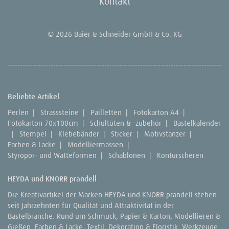
Kontakt
© 2026 Baier & Schneider GmbH & Co. KG
Beliebte Artikel
Perlen
|
Strasssteine
|
Pailletten
|
Fotokarton A4
|
Fotokarton 70x100cm
|
Schultüten & -zubehör
|
Bastelkalender
|
Stempel
|
Klebebänder
|
Sticker
|
Motivstanzer
|
Farben & Lacke
|
Modelliermassen
|
Styropor- und Watteformen
|
Schablonen
|
Konturscheren
HEYDA und KNORR prandell
Die Kreativartikel der Marken HEYDA und KNORR prandell stehen
seit Jahrzehnten für Qualität und Attraktivität in der
Bastelbranche. Rund um Schmuck, Papier & Karton, Modellieren &
Gießen, Farben & Lacke, Textil, Dekoration & Floristik, Werkzeuge