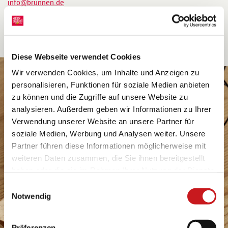
info@brunnen.de
https://www.brunnen.de
Diese Webseite verwendet Cookies
Wir verwenden Cookies, um Inhalte und Anzeigen zu
personalisieren, Funktionen für soziale Medien anbieten
zu können und die Zugriffe auf unsere Website zu
analysieren. Außerdem geben wir Informationen zu Ihrer
Verwendung unserer Website an unsere Partner für
soziale Medien, Werbung und Analysen weiter. Unsere
Partner führen diese Informationen möglicherweise mit
weiteren Daten zusammen, die Sie ihnen bereitgestellt
haben oder die sie im Rahmen Ihrer Nutzung der Dienste
gesammelt haben. Erfahren Sie in unseren
Einwilligungsauswahl
Datenschutzhinweisen
mehr darüber, wer wir sind, wie
Notwendig
Sie uns kontaktieren können und wie wir
personenbezogene Daten verarbeiten. Hier geht’s zum
Präferenzen