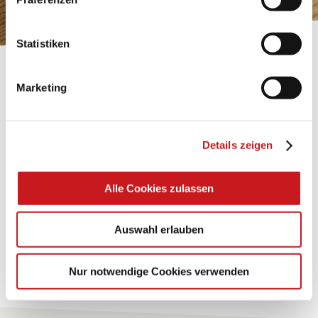
Impressum
.
Statistiken
BASTELTIPP:
Marketing
TEXI-PAP
Glänzende Ideen mit wasserfestem Papier. Perfekt zu
Details zeigen
bekleben, bemalen, falten... und für viele
Verwendungen.
Alle Cookies zulassen
Zum Tipp
Auswahl erlauben
Zu allen Tipps
Nur notwendige Cookies verwenden