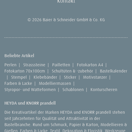
Kontakt
© 2026 Baier & Schneider GmbH & Co. KG
Beliebte Artikel
Perlen
|
Strasssteine
|
Pailletten
|
Fotokarton A4
|
Fotokarton 70x100cm
|
Schultüten & -zubehör
|
Bastelkalender
|
Stempel
|
Klebebänder
|
Sticker
|
Motivstanzer
|
Farben & Lacke
|
Modelliermassen
|
Styropor- und Watteformen
|
Schablonen
|
Konturscheren
HEYDA und KNORR prandell
Die Kreativartikel der Marken HEYDA und KNORR prandell stehen
seit Jahrzehnten für Qualität und Attraktivität in der
Bastelbranche. Rund um Schmuck, Papier & Karton, Modellieren &
Gießen, Farben & Lacke, Textil, Dekoration & Floristik, Werkzeuge