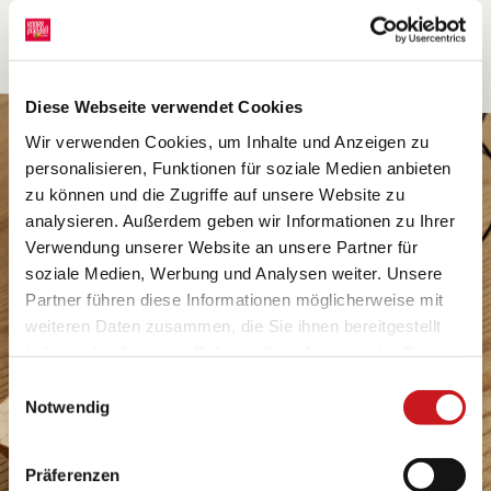
Diese Webseite verwendet Cookies
Wir verwenden Cookies, um Inhalte und Anzeigen zu
personalisieren, Funktionen für soziale Medien anbieten
zu können und die Zugriffe auf unsere Website zu
analysieren. Außerdem geben wir Informationen zu Ihrer
Verwendung unserer Website an unsere Partner für
soziale Medien, Werbung und Analysen weiter. Unsere
Partner führen diese Informationen möglicherweise mit
weiteren Daten zusammen, die Sie ihnen bereitgestellt
haben oder die sie im Rahmen Ihrer Nutzung der Dienste
gesammelt haben. Erfahren Sie in unseren
Einwilligungsauswahl
Datenschutzhinweisen
mehr darüber, wer wir sind, wie
Notwendig
Sie uns kontaktieren können und wie wir
personenbezogene Daten verarbeiten. Hier geht’s zum
Präferenzen
Impressum
.