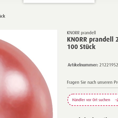
ück
KNORR prandell
KNORR prandell 
100 Stück
2122195
Artikelnummer:
Fragen Sie nach unseren P
Händler vor Ort suchen