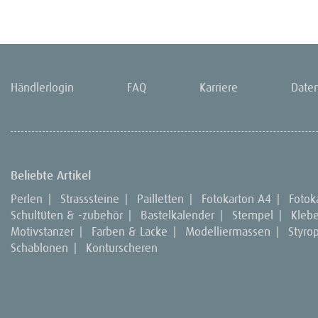
Händlerlogin
FAQ
Karriere
Date
Beliebte Artikel
Perlen
|
Strasssteine
|
Pailletten
|
Fotokarton A4
|
Fotok
Schultüten & -zubehör
|
Bastelkalender
|
Stempel
|
Kleb
Motivstanzer
|
Farben & Lacke
|
Modelliermassen
|
Styro
Schablonen
|
Konturscheren