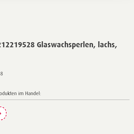
212219528 Glaswachsperlen, lachs,
28
rodukten im Handel: