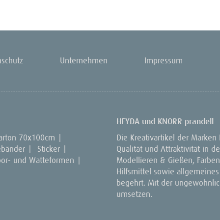
nschutz
Unternehmen
Impressum
HEYDA und KNORR prandell
arton 70x100cm
|
Die Kreativartikel der Marken
ebänder
|
Sticker
|
Qualität und Attraktivität in
por- und Watteformen
|
Modellieren & Gießen, Farben 
Hilfsmittel sowie allgemeines
begehrt. Mit der ungewöhnlich
umsetzen.