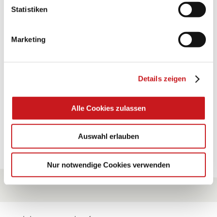
BASTELTIPP:
Statistiken
TEXI-PAP
Marketing
Glänzende Ideen mit wasserfestem Papier. Perfekt zu
bekleben, bemalen, falten... und für viele
Verwendungen.
Details zeigen
Zum Tipp
Alle Cookies zulassen
Zu allen Tipps
Auswahl erlauben
Nur notwendige Cookies verwenden