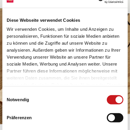
Diese Webseite verwendet Cookies
Wir verwenden Cookies, um Inhalte und Anzeigen zu
personalisieren, Funktionen für soziale Medien anbieten
zu können und die Zugriffe auf unsere Website zu
analysieren. Außerdem geben wir Informationen zu Ihrer
Verwendung unserer Website an unsere Partner für
soziale Medien, Werbung und Analysen weiter. Unsere
Partner führen diese Informationen möglicherweise mit
weiteren Daten zusammen, die Sie ihnen bereitgestellt
haben oder die sie im Rahmen Ihrer Nutzung der Dienste
gesammelt haben. Erfahren Sie in unseren
Einwilligungsauswahl
Datenschutzhinweisen
mehr darüber, wer wir sind, wie
Notwendig
Sie uns kontaktieren können und wie wir
personenbezogene Daten verarbeiten. Hier geht’s zum
Präferenzen
Impressum
.