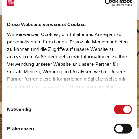
Diese Webseite verwendet Cookies
Wir verwenden Cookies, um Inhalte und Anzeigen zu
personalisieren, Funktionen für soziale Medien anbieten
zu können und die Zugriffe auf unsere Website zu
analysieren. Außerdem geben wir Informationen zu Ihrer
Verwendung unserer Website an unsere Partner für
soziale Medien, Werbung und Analysen weiter. Unsere
Partner führen diese Informationen möglicherweise mit
weiteren Daten zusammen, die Sie ihnen bereitgestellt
haben oder die sie im Rahmen Ihrer Nutzung der Dienste
gesammelt haben. Erfahren Sie in unseren
Einwilligungsauswahl
Datenschutzhinweisen
mehr darüber, wer wir sind, wie
Notwendig
Sie uns kontaktieren können und wie wir
personenbezogene Daten verarbeiten. Hier geht’s zum
Präferenzen
Impressum
.