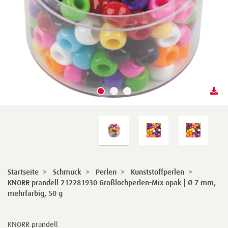
Startseite
>
Schmuck
>
Perlen
>
Kunststoffperlen
>
KNORR prandell 212281930 Großlochperlen-Mix opak | Ø 7 mm,
mehrfarbig, 50 g
KNORR prandell