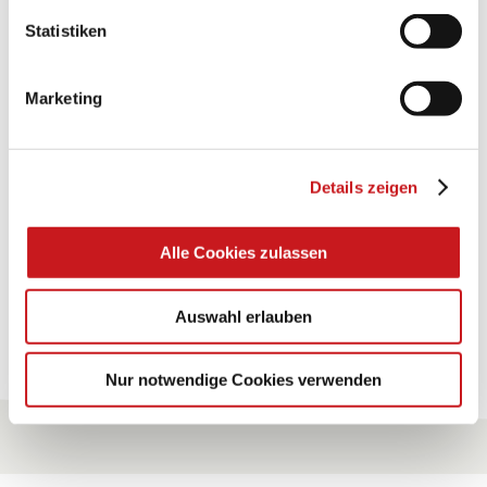
Statistiken
BASTELTIPP:
TEXI-PAP
Marketing
Glänzende Ideen mit wasserfestem Papier. Perfekt zu
bekleben, bemalen, falten... und für viele
Verwendungen.
Details zeigen
Zum Tipp
Alle Cookies zulassen
Auswahl erlauben
Zu allen Tipps
Nur notwendige Cookies verwenden