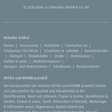
© 2026 Baier & Schneider GmbH & Co. KG
Beliebte Artikel
Perlen
|
Strasssteine
|
Pailletten
|
Fotokarton A4
|
Fotokarton 70x100cm
|
Schultüten & -zubehör
|
Bastelkalender
|
Stempel
|
Klebebänder
|
Sticker
|
Motivstanzer
|
Farben & Lacke
|
Modelliermassen
|
Styropor- und Watteformen
|
Schablonen
|
Konturscheren
HEYDA und KNORR prandell
Die Kreativartikel der Marken HEYDA und KNORR prandell stehen
seit Jahrzehnten für Qualität und Attraktivität in der
Bastelbranche. Rund um Schmuck, Papier & Karton, Modellieren &
Gießen, Farben & Lacke, Textil, Dekoration & Floristik, Werkzeuge
& Hilfsmittel sowie allgemeines Basteln bietet das
Kreativsortiment alles was das Bastlerherz begehrt. Mit der