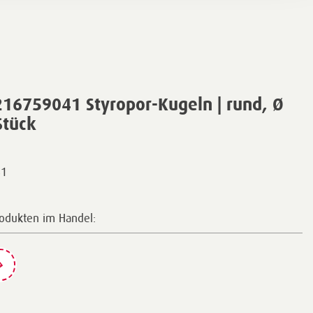
16759041 Styropor-Kugeln | rund, Ø
Stück
41
rodukten im Handel: