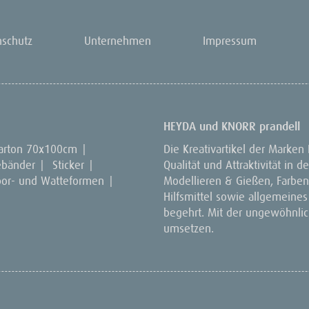
nschutz
Unternehmen
Impressum
HEYDA und KNORR prandell
arton 70x100cm
|
Die Kreativartikel der Marken
ebänder
|
Sticker
|
Qualität und Attraktivität in
por- und Watteformen
|
Modellieren & Gießen, Farben 
Hilfsmittel sowie allgemeines
begehrt. Mit der ungewöhnlich
umsetzen.