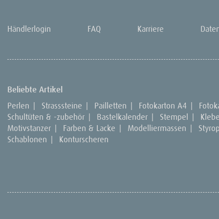
Händlerlogin
FAQ
Karriere
Date
Beliebte Artikel
Perlen
|
Strasssteine
|
Pailletten
|
Fotokarton A4
|
Fotok
Schultüten & -zubehör
|
Bastelkalender
|
Stempel
|
Kleb
Motivstanzer
|
Farben & Lacke
|
Modelliermassen
|
Styro
Schablonen
|
Konturscheren