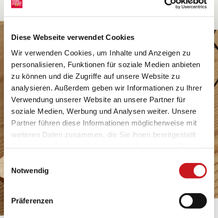
Diese Webseite verwendet Cookies
Wir verwenden Cookies, um Inhalte und Anzeigen zu
personalisieren, Funktionen für soziale Medien anbieten
zu können und die Zugriffe auf unsere Website zu
analysieren. Außerdem geben wir Informationen zu Ihrer
Verwendung unserer Website an unsere Partner für
soziale Medien, Werbung und Analysen weiter. Unsere
Partner führen diese Informationen möglicherweise mit
weiteren Daten zusammen, die Sie ihnen bereitgestellt
haben oder die sie im Rahmen Ihrer Nutzung der Dienste
gesammelt haben. Erfahren Sie in unseren
Einwilligungsauswahl
Datenschutzhinweisen
mehr darüber, wer wir sind, wie
Notwendig
Sie uns kontaktieren können und wie wir
personenbezogene Daten verarbeiten. Hier geht’s zum
Präferenzen
Impressum
.