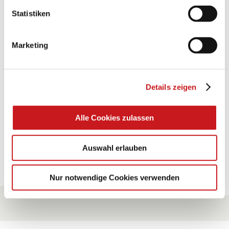
Statistiken
BASTELTIPP:
TEXI-PAP
Marketing
Glänzende Ideen mit wasserfestem Papier. Perfekt zu
bekleben, bemalen, falten... und für viele
Verwendungen.
Details zeigen
Zum Tipp
Alle Cookies zulassen
Auswahl erlauben
Zu allen Tipps
Nur notwendige Cookies verwenden