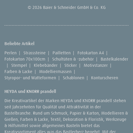
© 2026 Baier & Schneider GmbH & Co. KG
Beliebte Artikel
Perlen
|
Strasssteine
|
Pailletten
|
Fotokarton A4
|
Fotokarton 70x100cm
|
Schultüten & -zubehör
|
Bastelkalender
|
Stempel
|
Klebebänder
|
Sticker
|
Motivstanzer
|
Farben & Lacke
|
Modelliermassen
|
Styropor- und Watteformen
|
Schablonen
|
Konturscheren
HEYDA und KNORR prandell
Die Kreativartikel der Marken HEYDA und KNORR prandell stehen
seit Jahrzehnten für Qualität und Attraktivität in der
Bastelbranche. Rund um Schmuck, Papier & Karton, Modellieren &
Gießen, Farben & Lacke, Textil, Dekoration & Floristik, Werkzeuge
& Hilfsmittel sowie allgemeines Basteln bietet das
Kreativsortiment alles was das Bastlerherz begehrt. Mit der