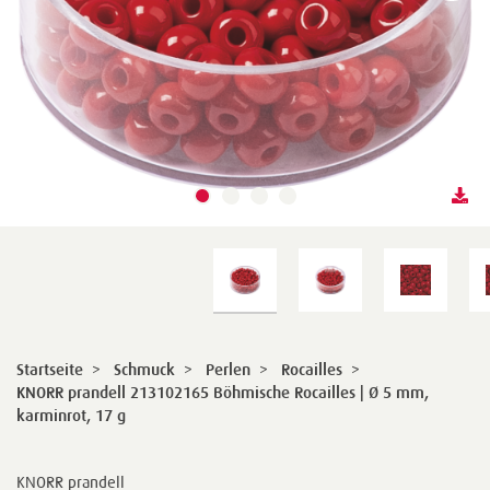
Startseite
>
Schmuck
>
Perlen
>
Rocailles
>
KNORR prandell 213102165 Böhmische Rocailles | Ø 5 mm,
karminrot, 17 g
KNORR prandell