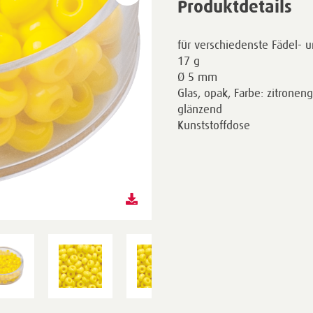
Produktdetails
für verschiedenste Fädel- u
17 g
Ø 5 mm
Glas, opak, Farbe: zitronen
glänzend
Kunststoffdose