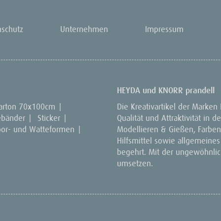
nschutz
Unternehmen
Impressum
HEYDA und KNORR prandell
arton 70x100cm
|
Die Kreativartikel der Marken
ebänder
|
Sticker
|
Qualität und Attraktivität in
por- und Watteformen
|
Modellieren & Gießen, Farben 
Hilfsmittel sowie allgemeines
begehrt. Mit der ungewöhnlich
umsetzen.