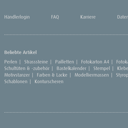
Händlerlogin
FAQ
Karriere
Date
Beliebte Artikel
Perlen
|
Strasssteine
|
Pailletten
|
Fotokarton A4
|
Fotok
Schultüten & -zubehör
|
Bastelkalender
|
Stempel
|
Kleb
Motivstanzer
|
Farben & Lacke
|
Modelliermassen
|
Styro
Schablonen
|
Konturscheren