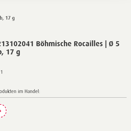
b, 17 g
13102041 Böhmische Rocailles | Ø 5
, 17 g
41
rodukten im Handel: