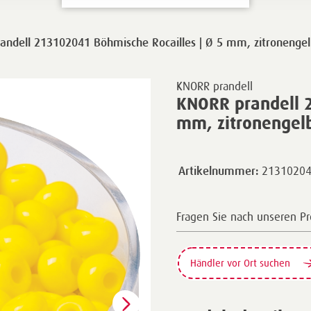
andell 213102041 Böhmische Rocailles | Ø 5 mm, zitronengel
KNORR prandell
KNORR prandell 2
mm, zitronengelb
2131020
Artikelnummer:
Fragen Sie nach unseren P
Händler vor Ort suchen