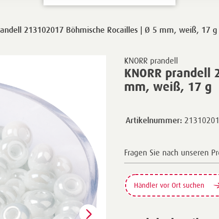
andell 213102017 Böhmische Rocailles | Ø 5 mm, weiß, 17 g
KNORR prandell
KNORR prandell 2
mm, weiß, 17 g
2131020
Artikelnummer:
Fragen Sie nach unseren P
Händler vor Ort suchen