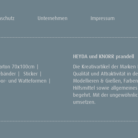
nschutz
Unternehmen
Impressum
HEYDA und KNORR prandell
arton 70x100cm
|
Die Kreativartikel der Marken
ebänder
|
Sticker
|
Qualität und Attraktivität in
por- und Watteformen
|
Modellieren & Gießen, Farben 
Hilfsmittel sowie allgemeines
begehrt. Mit der ungewöhnlich
umsetzen.