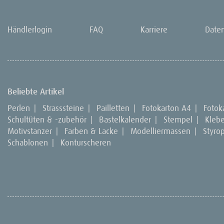
Händlerlogin
FAQ
Karriere
Date
Beliebte Artikel
Perlen
|
Strasssteine
|
Pailletten
|
Fotokarton A4
|
Fotok
Schultüten & -zubehör
|
Bastelkalender
|
Stempel
|
Kleb
Motivstanzer
|
Farben & Lacke
|
Modelliermassen
|
Styro
Schablonen
|
Konturscheren