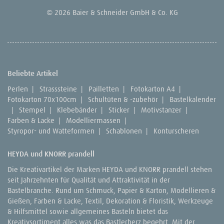
© 2026 Baier & Schneider GmbH & Co. KG
Beliebte Artikel
Perlen
|
Strasssteine
|
Pailletten
|
Fotokarton A4
|
Fotokarton 70x100cm
|
Schultüten & -zubehör
|
Bastelkalender
|
Stempel
|
Klebebänder
|
Sticker
|
Motivstanzer
|
Farben & Lacke
|
Modelliermassen
|
Styropor- und Watteformen
|
Schablonen
|
Konturscheren
HEYDA und KNORR prandell
Die Kreativartikel der Marken HEYDA und KNORR prandell stehen
seit Jahrzehnten für Qualität und Attraktivität in der
Bastelbranche. Rund um Schmuck, Papier & Karton, Modellieren &
Gießen, Farben & Lacke, Textil, Dekoration & Floristik, Werkzeuge
& Hilfsmittel sowie allgemeines Basteln bietet das
Kreativsortiment alles was das Bastlerherz begehrt. Mit der