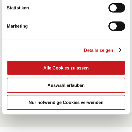
Statistiken
BASTELTIPP:
TEXI-PAP
Marketing
Glänzende Ideen mit wasserfestem Papier. Perfekt zu
bekleben, bemalen, falten... und für viele
Verwendungen.
Details zeigen
Zum Tipp
Alle Cookies zulassen
Auswahl erlauben
Zu allen Tipps
Nur notwendige Cookies verwenden