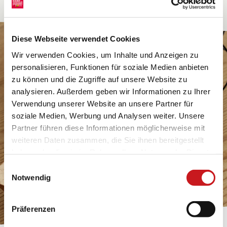
Diese Webseite verwendet Cookies
Wir verwenden Cookies, um Inhalte und Anzeigen zu
personalisieren, Funktionen für soziale Medien anbieten
zu können und die Zugriffe auf unsere Website zu
analysieren. Außerdem geben wir Informationen zu Ihrer
Verwendung unserer Website an unsere Partner für
soziale Medien, Werbung und Analysen weiter. Unsere
Partner führen diese Informationen möglicherweise mit
weiteren Daten zusammen, die Sie ihnen bereitgestellt
haben oder die sie im Rahmen Ihrer Nutzung der Dienste
gesammelt haben. Erfahren Sie in unseren
Einwilligungsauswahl
Datenschutzhinweisen
mehr darüber, wer wir sind, wie
Notwendig
Sie uns kontaktieren können und wie wir
personenbezogene Daten verarbeiten. Hier geht’s zum
Präferenzen
Impressum
.