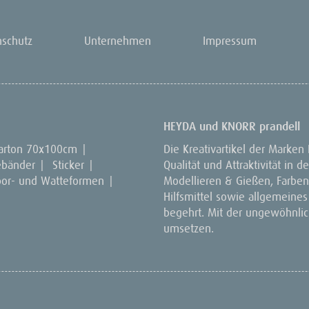
nschutz
Unternehmen
Impressum
HEYDA und KNORR prandell
arton 70x100cm
|
Die Kreativartikel der Marken
ebänder
|
Sticker
|
Qualität und Attraktivität in
por- und Watteformen
|
Modellieren & Gießen, Farben 
Hilfsmittel sowie allgemeines
begehrt. Mit der ungewöhnlich
umsetzen.