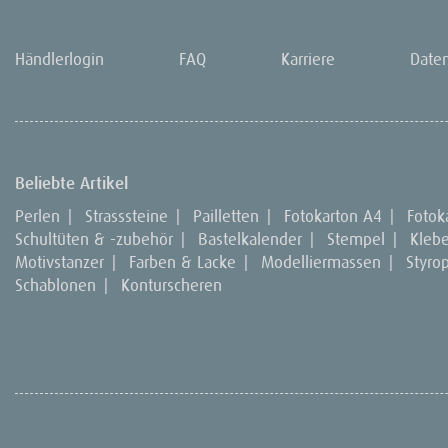
Händlerlogin
FAQ
Karriere
Date
Beliebte Artikel
Perlen
|
Strasssteine
|
Pailletten
|
Fotokarton A4
|
Fotok
Schultüten & -zubehör
|
Bastelkalender
|
Stempel
|
Kleb
Motivstanzer
|
Farben & Lacke
|
Modelliermassen
|
Styro
Schablonen
|
Konturscheren