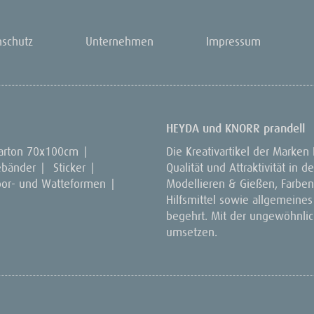
nschutz
Unternehmen
Impressum
HEYDA und KNORR prandell
arton 70x100cm
|
Die Kreativartikel der Marken
ebänder
|
Sticker
|
Qualität und Attraktivität in
por- und Watteformen
|
Modellieren & Gießen, Farben 
Hilfsmittel sowie allgemeines
begehrt. Mit der ungewöhnlich
umsetzen.