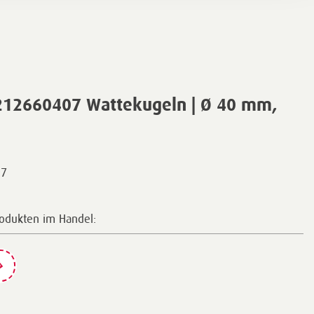
212660407 Wattekugeln | Ø 40 mm,
07
rodukten im Handel: