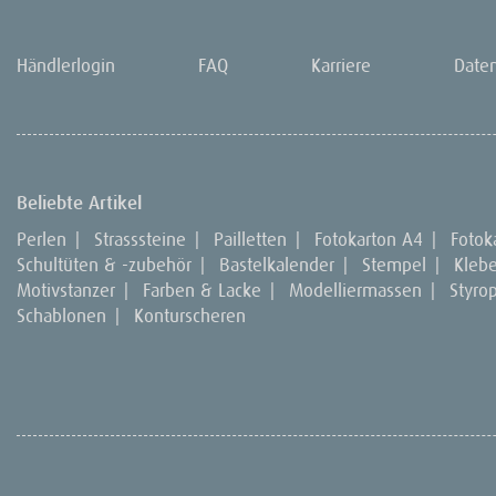
Händlerlogin
FAQ
Karriere
Date
Beliebte Artikel
Perlen
|
Strasssteine
|
Pailletten
|
Fotokarton A4
|
Fotok
Schultüten & -zubehör
|
Bastelkalender
|
Stempel
|
Kleb
Motivstanzer
|
Farben & Lacke
|
Modelliermassen
|
Styro
Schablonen
|
Konturscheren