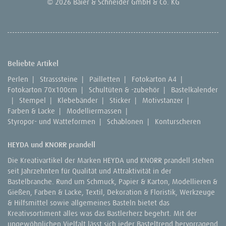
© 2026 Baier & Schneider GmbH & Co. KG
Beliebte Artikel
Perlen
|
Strasssteine
|
Pailletten
|
Fotokarton A4
|
Fotokarton 70x100cm
|
Schultüten & -zubehör
|
Bastelkalender
|
Stempel
|
Klebebänder
|
Sticker
|
Motivstanzer
|
Farben & Lacke
|
Modelliermassen
|
Styropor- und Watteformen
|
Schablonen
|
Konturscheren
HEYDA und KNORR prandell
Die Kreativartikel der Marken HEYDA und KNORR prandell stehen
seit Jahrzehnten für Qualität und Attraktivität in der
Bastelbranche. Rund um Schmuck, Papier & Karton, Modellieren &
Gießen, Farben & Lacke, Textil, Dekoration & Floristik, Werkzeuge
& Hilfsmittel sowie allgemeines Basteln bietet das
Kreativsortiment alles was das Bastlerherz begehrt. Mit der
ungewöhnlichen Vielfalt lässt sich jeder Basteltrend hervorragend