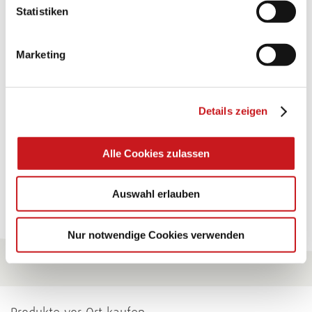
BASTELTIPP:
Statistiken
TEXI-PAP
Marketing
Glänzende Ideen mit wasserfestem Papier. Perfekt zu
bekleben, bemalen, falten... und für viele
Verwendungen.
Details zeigen
Zum Tipp
Alle Cookies zulassen
Zu allen Tipps
Auswahl erlauben
Nur notwendige Cookies verwenden