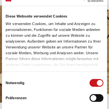
Diese Webseite verwendet Cookies
Wir verwenden Cookies, um Inhalte und Anzeigen zu
personalisieren, Funktionen für soziale Medien anbieten
zu können und die Zugriffe auf unsere Website zu
analysieren. Außerdem geben wir Informationen zu Ihrer
Verwendung unserer Website an unsere Partner für
soziale Medien, Werbung und Analysen weiter. Unsere
Partner führen diese Informationen möglicherweise mit
weiteren Daten zusammen, die Sie ihnen bereitgestellt
haben oder die sie im Rahmen Ihrer Nutzung der Dienste
gesammelt haben. Erfahren Sie in unseren
Einwilligungsauswahl
Datenschutzhinweisen
mehr darüber, wer wir sind, wie
Notwendig
Sie uns kontaktieren können und wie wir
personenbezogene Daten verarbeiten. Hier geht’s zum
Präferenzen
Impressum
.