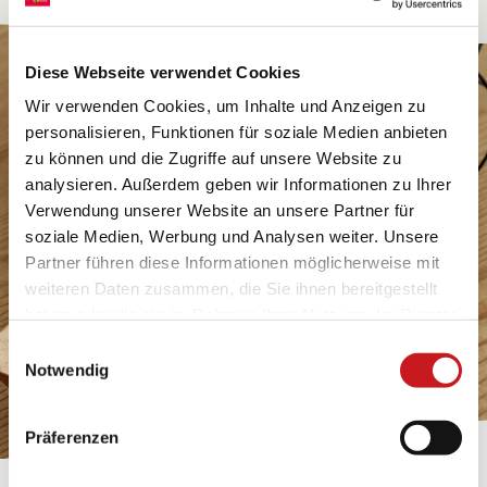
Diese Webseite verwendet Cookies
Wir verwenden Cookies, um Inhalte und Anzeigen zu
personalisieren, Funktionen für soziale Medien anbieten
zu können und die Zugriffe auf unsere Website zu
analysieren. Außerdem geben wir Informationen zu Ihrer
Verwendung unserer Website an unsere Partner für
soziale Medien, Werbung und Analysen weiter. Unsere
Partner führen diese Informationen möglicherweise mit
weiteren Daten zusammen, die Sie ihnen bereitgestellt
haben oder die sie im Rahmen Ihrer Nutzung der Dienste
gesammelt haben. Erfahren Sie in unseren
Einwilligungsauswahl
Datenschutzhinweisen
mehr darüber, wer wir sind, wie
Notwendig
Sie uns kontaktieren können und wie wir
personenbezogene Daten verarbeiten. Hier geht’s zum
Präferenzen
Impressum
.