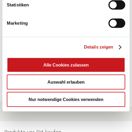
BASTELTIPP:
Statistiken
TEXI-PAP
Marketing
Glänzende Ideen mit wasserfestem Papier. Perfekt zu
bekleben, bemalen, falten... und für viele
Verwendungen.
Details zeigen
Zum Tipp
Alle Cookies zulassen
Zu allen Tipps
Auswahl erlauben
Nur notwendige Cookies verwenden