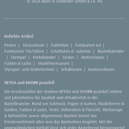
© 2026 Baier & Schneider GmbH & Co. KG
Beliebte Artikel
Perlen
|
Strasssteine
|
Pailletten
|
Fotokarton A4
|
Fotokarton 70x100cm
|
Schultüten & -zubehör
|
Bastelkalender
|
Stempel
|
Klebebänder
|
Sticker
|
Motivstanzer
|
Farben & Lacke
|
Modelliermassen
|
Styropor- und Watteformen
|
Schablonen
|
Konturscheren
HEYDA und KNORR prandell
Die Kreativartikel der Marken HEYDA und KNORR prandell stehen
seit Jahrzehnten für Qualität und Attraktivität in der
Bastelbranche. Rund um Schmuck, Papier & Karton, Modellieren &
Gießen, Farben & Lacke, Textil, Dekoration & Floristik, Werkzeuge
& Hilfsmittel sowie allgemeines Basteln bietet das
Kreativsortiment alles was das Bastlerherz begehrt. Mit der
ungewöhnlichen Vielfalt lässt sich jeder Basteltrend hervorragend