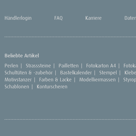
Händlerlogin
FAQ
Karriere
Date
Beliebte Artikel
Perlen
|
Strasssteine
|
Pailletten
|
Fotokarton A4
|
Fotok
Schultüten & -zubehör
|
Bastelkalender
|
Stempel
|
Kleb
Motivstanzer
|
Farben & Lacke
|
Modelliermassen
|
Styro
Schablonen
|
Konturscheren