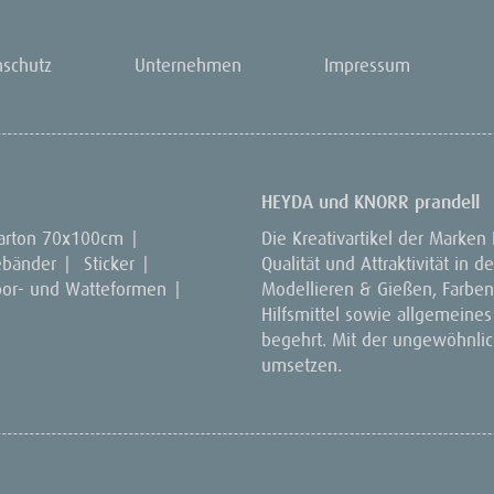
nschutz
Unternehmen
Impressum
HEYDA und KNORR prandell
arton 70x100cm
|
Die Kreativartikel der Marken
ebänder
|
Sticker
|
Qualität und Attraktivität in
por- und Watteformen
|
Modellieren & Gießen, Farben 
Hilfsmittel sowie allgemeines
begehrt. Mit der ungewöhnlich
umsetzen.