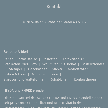
Kontakt
© 2026 Baier & Schneider GmbH & Co. KG
Beliebte Artikel
Perlen
|
Strasssteine
|
Pailletten
|
Fotokarton A4
|
Fotokarton 70x100cm
|
Schultüten & -zubehör
|
Bastelkalender
|
Stempel
|
Klebebänder
|
Sticker
|
Motivstanzer
|
Farben & Lacke
|
Modelliermassen
|
Styropor- und Watteformen
|
Schablonen
|
Konturscheren
HEYDA und KNORR prandell
Die Kreativartikel der Marken HEYDA und KNORR prandell stehen
seit Jahrzehnten für Qualität und Attraktivität in der
Bastelbranche. Rund um Schmuck, Papier & Karton, Modellieren &