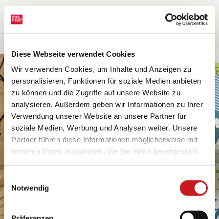
Diese Webseite verwendet Cookies
Wir verwenden Cookies, um Inhalte und Anzeigen zu
personalisieren, Funktionen für soziale Medien anbieten
zu können und die Zugriffe auf unsere Website zu
analysieren. Außerdem geben wir Informationen zu Ihrer
Verwendung unserer Website an unsere Partner für
soziale Medien, Werbung und Analysen weiter. Unsere
Partner führen diese Informationen möglicherweise mit
weiteren Daten zusammen, die Sie ihnen bereitgestellt
haben oder die sie im Rahmen Ihrer Nutzung der Dienste
gesammelt haben. Erfahren Sie in unseren
Einwilligungsauswahl
Datenschutzhinweisen
mehr darüber, wer wir sind, wie
Notwendig
Sie uns kontaktieren können und wie wir
personenbezogene Daten verarbeiten. Hier geht’s zum
Präferenzen