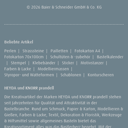
© 2026 Baier & Schneider GmbH & Co. KG
Beliebte Artikel
Perlen
|
Strasssteine
|
Pailletten
|
Fotokarton A4
|
Fotokarton 70x100cm
|
Schultüten & -zubehör
|
Bastelkalender
|
Stempel
|
Klebebänder
|
Sticker
|
Motivstanzer
|
Farben & Lacke
|
Modelliermassen
|
Styropor- und Watteformen
|
Schablonen
|
Konturscheren
HEYDA und KNORR prandell
Die Kreativartikel der Marken HEYDA und KNORR prandell stehen
seit Jahrzehnten für Qualität und Attraktivität in der
Bastelbranche. Rund um Schmuck, Papier & Karton, Modellieren &
Gießen, Farben & Lacke, Textil, Dekoration & Floristik, Werkzeuge
& Hilfsmittel sowie allgemeines Basteln bietet das
Kreativsortiment alles was das Bastlerherz begehrt. Mit der