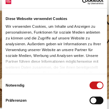
Diese Webseite verwendet Cookies
Wir verwenden Cookies, um Inhalte und Anzeigen zu
personalisieren, Funktionen für soziale Medien anbieten
zu können und die Zugriffe auf unsere Website zu
analysieren. Außerdem geben wir Informationen zu Ihrer
Verwendung unserer Website an unsere Partner für
soziale Medien, Werbung und Analysen weiter. Unsere
Partner führen diese Informationen möglicherweise mit
weiteren Daten zusammen, die Sie ihnen bereitgestellt
haben oder die sie im Rahmen Ihrer Nutzung der Dienste
gesammelt haben. Erfahren Sie in unseren
Einwilligungsauswahl
Datenschutzhinweisen
mehr darüber, wer wir sind, wie
Notwendig
Sie uns kontaktieren können und wie wir
personenbezogene Daten verarbeiten. Hier geht’s zum
Präferenzen
Impressum
.