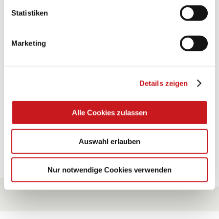
Statistiken
BASTELTIPP:
TEXI-PAP
Marketing
Glänzende Ideen mit wasserfestem Papier. Perfekt zu
bekleben, bemalen, falten... und für viele
Verwendungen.
Details zeigen
Zum Tipp
Alle Cookies zulassen
Auswahl erlauben
Zu allen Tipps
Nur notwendige Cookies verwenden