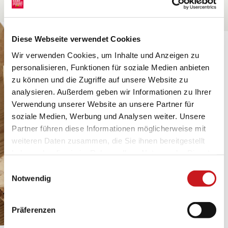
Diese Webseite verwendet Cookies
Wir verwenden Cookies, um Inhalte und Anzeigen zu
personalisieren, Funktionen für soziale Medien anbieten
zu können und die Zugriffe auf unsere Website zu
analysieren. Außerdem geben wir Informationen zu Ihrer
Verwendung unserer Website an unsere Partner für
soziale Medien, Werbung und Analysen weiter. Unsere
Partner führen diese Informationen möglicherweise mit
weiteren Daten zusammen, die Sie ihnen bereitgestellt
haben oder die sie im Rahmen Ihrer Nutzung der Dienste
gesammelt haben. Erfahren Sie in unseren
Einwilligungsauswahl
Datenschutzhinweisen
mehr darüber, wer wir sind, wie
Notwendig
Sie uns kontaktieren können und wie wir
personenbezogene Daten verarbeiten. Hier geht’s zum
Präferenzen
Impressum
.