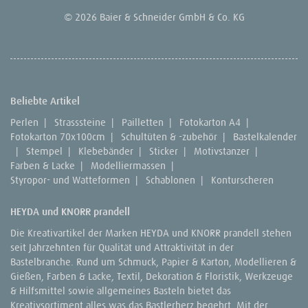
© 2026 Baier & Schneider GmbH & Co. KG
Beliebte Artikel
Perlen
|
Strasssteine
|
Pailletten
|
Fotokarton A4
|
Fotokarton 70x100cm
|
Schultüten & -zubehör
|
Bastelkalender
|
Stempel
|
Klebebänder
|
Sticker
|
Motivstanzer
|
Farben & Lacke
|
Modelliermassen
|
Styropor- und Watteformen
|
Schablonen
|
Konturscheren
HEYDA und KNORR prandell
Die Kreativartikel der Marken HEYDA und KNORR prandell stehen
seit Jahrzehnten für Qualität und Attraktivität in der
Bastelbranche. Rund um Schmuck, Papier & Karton, Modellieren &
Gießen, Farben & Lacke, Textil, Dekoration & Floristik, Werkzeuge
& Hilfsmittel sowie allgemeines Basteln bietet das
Kreativsortiment alles was das Bastlerherz begehrt. Mit der