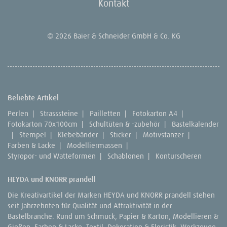
Kontakt
© 2026 Baier & Schneider GmbH & Co. KG
Beliebte Artikel
Perlen
|
Strasssteine
|
Pailletten
|
Fotokarton A4
|
Fotokarton 70x100cm
|
Schultüten & -zubehör
|
Bastelkalender
|
Stempel
|
Klebebänder
|
Sticker
|
Motivstanzer
|
Farben & Lacke
|
Modelliermassen
|
Styropor- und Watteformen
|
Schablonen
|
Konturscheren
HEYDA und KNORR prandell
Die Kreativartikel der Marken HEYDA und KNORR prandell stehen
seit Jahrzehnten für Qualität und Attraktivität in der
Bastelbranche. Rund um Schmuck, Papier & Karton, Modellieren &
Gießen, Farben & Lacke, Textil, Dekoration & Floristik, Werkzeuge