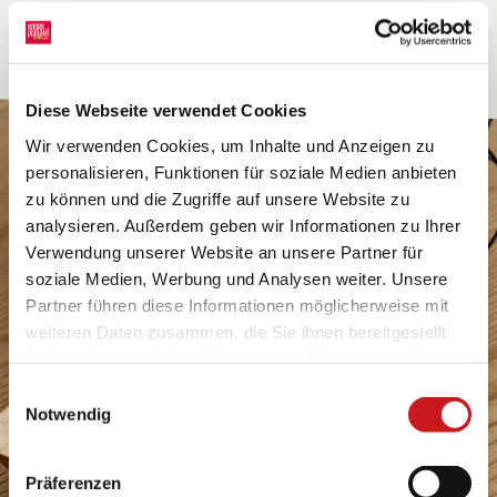
Diese Webseite verwendet Cookies
Wir verwenden Cookies, um Inhalte und Anzeigen zu
personalisieren, Funktionen für soziale Medien anbieten
zu können und die Zugriffe auf unsere Website zu
analysieren. Außerdem geben wir Informationen zu Ihrer
Verwendung unserer Website an unsere Partner für
soziale Medien, Werbung und Analysen weiter. Unsere
Partner führen diese Informationen möglicherweise mit
weiteren Daten zusammen, die Sie ihnen bereitgestellt
haben oder die sie im Rahmen Ihrer Nutzung der Dienste
gesammelt haben. Erfahren Sie in unseren
Einwilligungsauswahl
Datenschutzhinweisen
mehr darüber, wer wir sind, wie
Notwendig
Sie uns kontaktieren können und wie wir
personenbezogene Daten verarbeiten. Hier geht’s zum
Präferenzen
Impressum
.