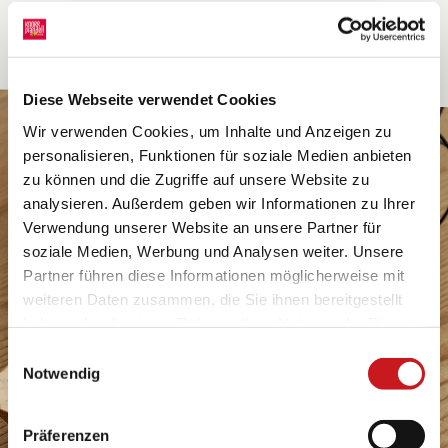
Diese Webseite verwendet Cookies
Wir verwenden Cookies, um Inhalte und Anzeigen zu
personalisieren, Funktionen für soziale Medien anbieten
zu können und die Zugriffe auf unsere Website zu
analysieren. Außerdem geben wir Informationen zu Ihrer
Verwendung unserer Website an unsere Partner für
soziale Medien, Werbung und Analysen weiter. Unsere
Partner führen diese Informationen möglicherweise mit
weiteren Daten zusammen, die Sie ihnen bereitgestellt
haben oder die sie im Rahmen Ihrer Nutzung der Dienste
gesammelt haben. Erfahren Sie in unseren
Einwilligungsauswahl
Datenschutzhinweisen
mehr darüber, wer wir sind, wie
Notwendig
Sie uns kontaktieren können und wie wir
personenbezogene Daten verarbeiten. Hier geht’s zum
Präferenzen
Impressum
.