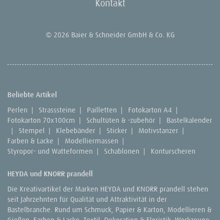
Kontakt
© 2026 Baier & Schneider GmbH & Co. KG
Beliebte Artikel
Perlen
|
Strasssteine
|
Pailletten
|
Fotokarton A4
|
Fotokarton 70x100cm
|
Schultüten & -zubehör
|
Bastelkalender
|
Stempel
|
Klebebänder
|
Sticker
|
Motivstanzer
|
Farben & Lacke
|
Modelliermassen
|
Styropor- und Watteformen
|
Schablonen
|
Konturscheren
HEYDA und KNORR prandell
Die Kreativartikel der Marken HEYDA und KNORR prandell stehen
seit Jahrzehnten für Qualität und Attraktivität in der
Bastelbranche. Rund um Schmuck, Papier & Karton, Modellieren &
Gießen, Farben & Lacke, Textil, Dekoration & Floristik, Werkzeuge