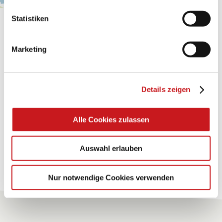
Statistiken
BASTELTIPP:
GLÜCKWUNSCHKARTE
Marketing
"KINDERWAGEN"
Eine Überraschung der besonderten Art und
Details zeigen
unübertroffen in der Wirkung. Probieren Sie es aus.
Alle Cookies zulassen
Zum Tipp
Auswahl erlauben
Zu allen Tipps
Nur notwendige Cookies verwenden