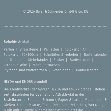
© 2026 Baier & Schneider GmbH & Co. KG
Beliebte Artikel
Perlen
|
Strasssteine
|
Pailletten
|
Fotokarton A4
|
Fotokarton 70x100cm
|
Schultüten & -zubehör
|
Bastelkalender
|
Stempel
|
Klebebänder
|
Sticker
|
Motivstanzer
|
Farben & Lacke
|
Modelliermassen
|
Styropor- und Watteformen
|
Schablonen
|
Konturscheren
HEYDA und KNORR prandell
Die Kreativartikel der Marken HEYDA und KNORR prandell stehen
seit Jahrzehnten für Qualität und Attraktivität in der
Bastelbranche. Rund um Schmuck, Papier & Karton, Modellieren &
Gießen, Farben & Lacke, Textil, Dekoration & Floristik, Werkzeuge
& Hilfsmittel sowie allgemeines Basteln bietet das