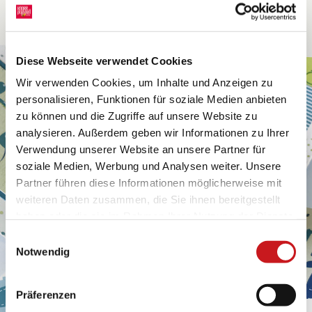
Diese Webseite verwendet Cookies
Wir verwenden Cookies, um Inhalte und Anzeigen zu
personalisieren, Funktionen für soziale Medien anbieten
zu können und die Zugriffe auf unsere Website zu
analysieren. Außerdem geben wir Informationen zu Ihrer
Verwendung unserer Website an unsere Partner für
soziale Medien, Werbung und Analysen weiter. Unsere
Partner führen diese Informationen möglicherweise mit
weiteren Daten zusammen, die Sie ihnen bereitgestellt
haben oder die sie im Rahmen Ihrer Nutzung der Dienste
gesammelt haben. Erfahren Sie in unseren
Einwilligungsauswahl
Datenschutzhinweisen
mehr darüber, wer wir sind, wie
Notwendig
Sie uns kontaktieren können und wie wir
personenbezogene Daten verarbeiten. Hier geht’s zum
Präferenzen
Impressum
.