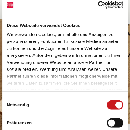
Diese Webseite verwendet Cookies
Wir verwenden Cookies, um Inhalte und Anzeigen zu
personalisieren, Funktionen für soziale Medien anbieten
zu können und die Zugriffe auf unsere Website zu
analysieren. Außerdem geben wir Informationen zu Ihrer
Verwendung unserer Website an unsere Partner für
soziale Medien, Werbung und Analysen weiter. Unsere
Partner führen diese Informationen möglicherweise mit
weiteren Daten zusammen, die Sie ihnen bereitgestellt
haben oder die sie im Rahmen Ihrer Nutzung der Dienste
gesammelt haben. Erfahren Sie in unseren
Einwilligungsauswahl
Datenschutzhinweisen
mehr darüber, wer wir sind, wie
Notwendig
Sie uns kontaktieren können und wie wir
personenbezogene Daten verarbeiten. Hier geht’s zum
Präferenzen
Impressum
.