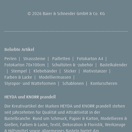
© 2026 Baier & Schneider GmbH & Co. KG
Beliebte Artikel
Perlen
|
Strasssteine
|
Pailletten
|
Fotokarton A4
|
Fotokarton 70x100cm
|
Schultüten & -zubehör
|
Bastelkalender
|
Stempel
|
Klebebänder
|
Sticker
|
Motivstanzer
|
Farben & Lacke
|
Modelliermassen
|
Styropor- und Watteformen
|
Schablonen
|
Konturscheren
HEYDA und KNORR prandell
Die Kreativartikel der Marken HEYDA und KNORR prandell stehen
seit Jahrzehnten für Qualität und Attraktivität in der
Bastelbranche. Rund um Schmuck, Papier & Karton, Modellieren &
Gießen, Farben & Lacke, Textil, Dekoration & Floristik, Werkzeuge
& Hilfsmittel sowie allgemeines Basteln bietet das