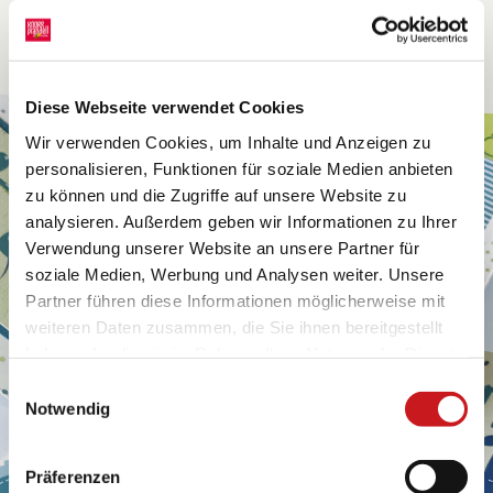
Diese Webseite verwendet Cookies
Wir verwenden Cookies, um Inhalte und Anzeigen zu
personalisieren, Funktionen für soziale Medien anbieten
zu können und die Zugriffe auf unsere Website zu
analysieren. Außerdem geben wir Informationen zu Ihrer
Verwendung unserer Website an unsere Partner für
soziale Medien, Werbung und Analysen weiter. Unsere
Partner führen diese Informationen möglicherweise mit
weiteren Daten zusammen, die Sie ihnen bereitgestellt
haben oder die sie im Rahmen Ihrer Nutzung der Dienste
gesammelt haben. Erfahren Sie in unseren
Einwilligungsauswahl
Datenschutzhinweisen
mehr darüber, wer wir sind, wie
Notwendig
Sie uns kontaktieren können und wie wir
personenbezogene Daten verarbeiten. Hier geht’s zum
Präferenzen
Impressum
.