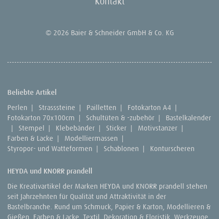
Kontakt
© 2026 Baier & Schneider GmbH & Co. KG
Beliebte Artikel
Perlen
|
Strasssteine
|
Pailletten
|
Fotokarton A4
|
Fotokarton 70x100cm
|
Schultüten & -zubehör
|
Bastelkalender
|
Stempel
|
Klebebänder
|
Sticker
|
Motivstanzer
|
Farben & Lacke
|
Modelliermassen
|
Styropor- und Watteformen
|
Schablonen
|
Konturscheren
HEYDA und KNORR prandell
Die Kreativartikel der Marken HEYDA und KNORR prandell stehen
seit Jahrzehnten für Qualität und Attraktivität in der
Bastelbranche. Rund um Schmuck, Papier & Karton, Modellieren &
Gießen, Farben & Lacke, Textil, Dekoration & Floristik, Werkzeuge