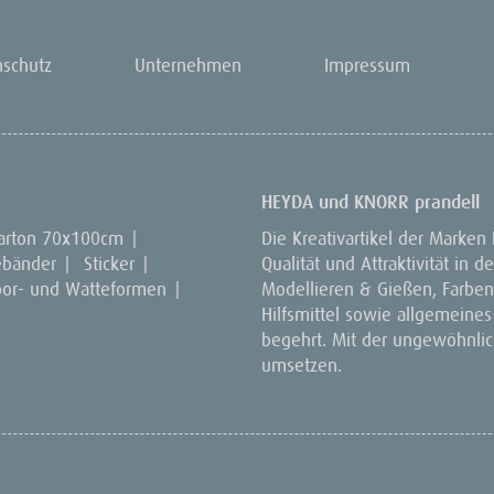
nschutz
Unternehmen
Impressum
HEYDA und KNORR prandell
arton 70x100cm
|
Die Kreativartikel der Marken
ebänder
|
Sticker
|
Qualität und Attraktivität in
por- und Watteformen
|
Modellieren & Gießen, Farben 
Hilfsmittel sowie allgemeines
begehrt. Mit der ungewöhnlich
umsetzen.