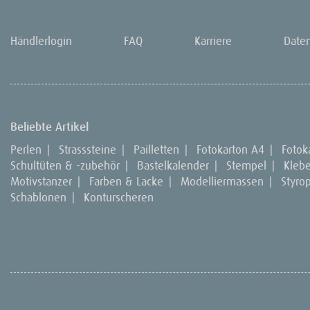
Händlerlogin
FAQ
Karriere
Date
Beliebte Artikel
Perlen
|
Strasssteine
|
Pailletten
|
Fotokarton A4
|
Fotok
Schultüten & -zubehör
|
Bastelkalender
|
Stempel
|
Kleb
Motivstanzer
|
Farben & Lacke
|
Modelliermassen
|
Styro
Schablonen
|
Konturscheren