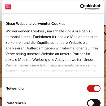
Diese Webseite verwendet Cookies
Wir verwenden Cookies, um Inhalte und Anzeigen zu
personalisieren, Funktionen für soziale Medien anbieten
zu können und die Zugriffe auf unsere Website zu
analysieren. Außerdem geben wir Informationen zu Ihrer
Verwendung unserer Website an unsere Partner für
soziale Medien, Werbung und Analysen weiter. Unsere
Partner führen diese Informationen möglicherweise mit
weiteren Daten zusammen, die Sie ihnen bereitgestellt
haben oder die sie im Rahmen Ihrer Nutzung der Dienste
gesammelt haben. Erfahren Sie in unseren
Einwilligungsauswahl
Datenschutzhinweisen
mehr darüber, wer wir sind, wie
Notwendig
Sie uns kontaktieren können und wie wir
personenbezogene Daten verarbeiten. Hier geht’s zum
Präferenzen
Impressum
.