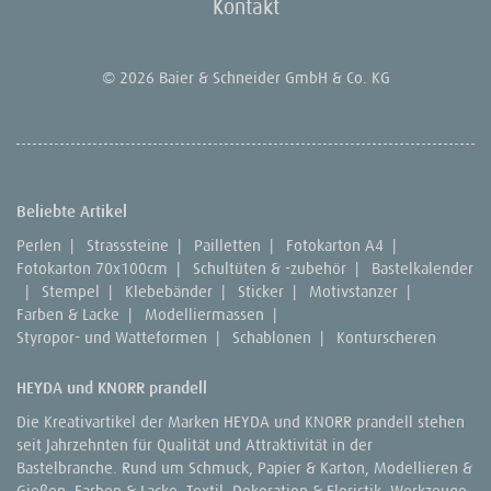
Kontakt
© 2026 Baier & Schneider GmbH & Co. KG
Beliebte Artikel
Perlen
|
Strasssteine
|
Pailletten
|
Fotokarton A4
|
Fotokarton 70x100cm
|
Schultüten & -zubehör
|
Bastelkalender
|
Stempel
|
Klebebänder
|
Sticker
|
Motivstanzer
|
Farben & Lacke
|
Modelliermassen
|
Styropor- und Watteformen
|
Schablonen
|
Konturscheren
HEYDA und KNORR prandell
Die Kreativartikel der Marken HEYDA und KNORR prandell stehen
seit Jahrzehnten für Qualität und Attraktivität in der
Bastelbranche. Rund um Schmuck, Papier & Karton, Modellieren &
Gießen, Farben & Lacke, Textil, Dekoration & Floristik, Werkzeuge