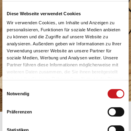
Diese Webseite verwendet Cookies
Wir verwenden Cookies, um Inhalte und Anzeigen zu
personalisieren, Funktionen für soziale Medien anbieten
zu können und die Zugriffe auf unsere Website zu
analysieren. Außerdem geben wir Informationen zu Ihrer
Verwendung unserer Website an unsere Partner für
soziale Medien, Werbung und Analysen weiter. Unsere
Partner führen diese Informationen möglicherweise mit
weiteren Daten zusammen, die Sie ihnen bereitgestellt
haben oder die sie im Rahmen Ihrer Nutzung der Dienste
gesammelt haben. Erfahren Sie in unseren
Einwilligungsauswahl
Datenschutzhinweisen
mehr darüber, wer wir sind, wie
Notwendig
Sie uns kontaktieren können und wie wir
personenbezogene Daten verarbeiten. Hier geht’s zum
Präferenzen
Impressum
.
BASTELTIPP:
Statistiken