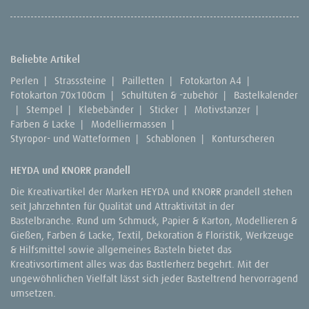
Beliebte Artikel
Perlen
|
Strasssteine
|
Pailletten
|
Fotokarton A4
|
Fotokarton 70x100cm
|
Schultüten & -zubehör
|
Bastelkalender
|
Stempel
|
Klebebänder
|
Sticker
|
Motivstanzer
|
Farben & Lacke
|
Modelliermassen
|
Styropor- und Watteformen
|
Schablonen
|
Konturscheren
HEYDA und KNORR prandell
Die Kreativartikel der Marken HEYDA und KNORR prandell stehen
seit Jahrzehnten für Qualität und Attraktivität in der
Bastelbranche. Rund um Schmuck, Papier & Karton, Modellieren &
Gießen, Farben & Lacke, Textil, Dekoration & Floristik, Werkzeuge
& Hilfsmittel sowie allgemeines Basteln bietet das
Kreativsortiment alles was das Bastlerherz begehrt. Mit der
ungewöhnlichen Vielfalt lässt sich jeder Basteltrend hervorragend
umsetzen.