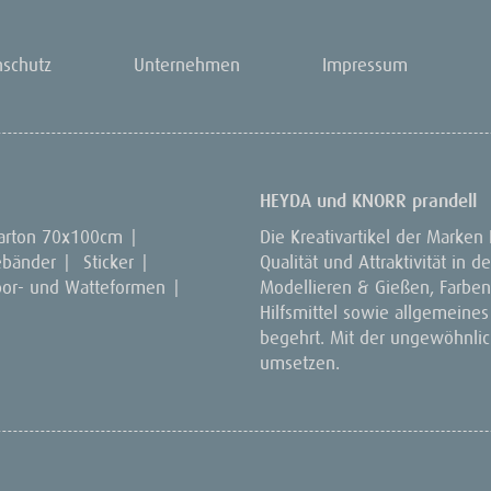
nschutz
Unternehmen
Impressum
HEYDA und KNORR prandell
arton 70x100cm
|
Die Kreativartikel der Marken
ebänder
|
Sticker
|
Qualität und Attraktivität in
por- und Watteformen
|
Modellieren & Gießen, Farben 
Hilfsmittel sowie allgemeines
begehrt. Mit der ungewöhnlich
umsetzen.