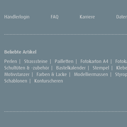
Händlerlogin
FAQ
Karriere
Date
Beliebte Artikel
Perlen
|
Strasssteine
|
Pailletten
|
Fotokarton A4
|
Fotok
Schultüten & -zubehör
|
Bastelkalender
|
Stempel
|
Kleb
Motivstanzer
|
Farben & Lacke
|
Modelliermassen
|
Styro
Schablonen
|
Konturscheren