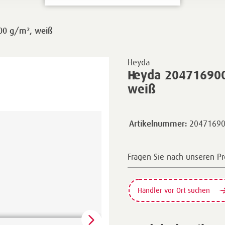
00 g/m², weiß
Heyda
Heyda 204716900
weiß
2047169
Artikelnummer:
Fragen Sie nach unseren P
Händler vor Ort suchen