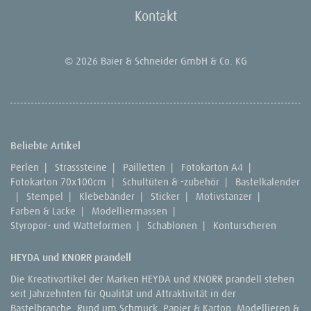
Kontakt
© 2026 Baier & Schneider GmbH & Co. KG
Beliebte Artikel
Perlen
|
Strasssteine
|
Pailletten
|
Fotokarton A4
|
Fotokarton 70x100cm
|
Schultüten & -zubehör
|
Bastelkalender
|
Stempel
|
Klebebänder
|
Sticker
|
Motivstanzer
|
Farben & Lacke
|
Modelliermassen
|
Styropor- und Watteformen
|
Schablonen
|
Konturscheren
HEYDA und KNORR prandell
Die Kreativartikel der Marken HEYDA und KNORR prandell stehen
seit Jahrzehnten für Qualität und Attraktivität in der
Bastelbranche. Rund um Schmuck, Papier & Karton, Modellieren &