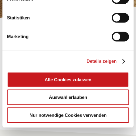
Impressum
.
Statistiken
BASTELTIPP:
Marketing
TEXI-PAP
Glänzende Ideen mit wasserfestem Papier. Perfekt zu
Details zeigen
bekleben, bemalen, falten... und für viele
Verwendungen.
Alle Cookies zulassen
Zum Tipp
Auswahl erlauben
Zu allen Tipps
Nur notwendige Cookies verwenden