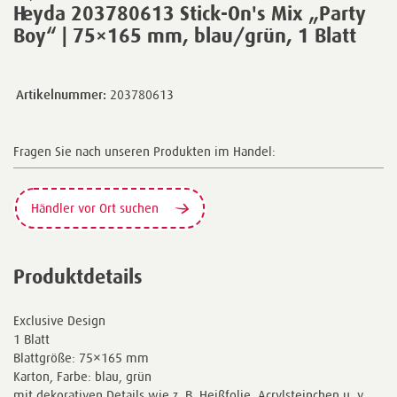
Heyda 203780613 Stick-On's Mix „Party
Boy“ | 75×165 mm, blau/grün, 1 Blatt
Artikelnummer:
203780613
Fragen Sie nach unseren Produkten im Handel:
Händler vor Ort suchen
Produktdetails
Exclusive Design
1 Blatt
Blattgröße: 75×165 mm
Karton, Farbe: blau, grün
mit dekorativen Details wie z. B. Heißfolie, Acrylsteinchen u. v.