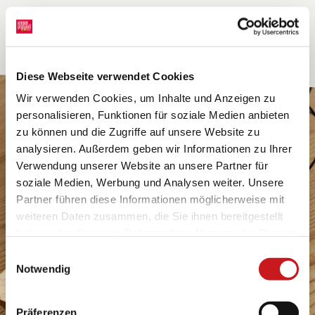
Diese Webseite verwendet Cookies
Wir verwenden Cookies, um Inhalte und Anzeigen zu
personalisieren, Funktionen für soziale Medien anbieten
zu können und die Zugriffe auf unsere Website zu
analysieren. Außerdem geben wir Informationen zu Ihrer
Verwendung unserer Website an unsere Partner für
soziale Medien, Werbung und Analysen weiter. Unsere
Partner führen diese Informationen möglicherweise mit
weiteren Daten zusammen, die Sie ihnen bereitgestellt
haben oder die sie im Rahmen Ihrer Nutzung der Dienste
gesammelt haben. Erfahren Sie in unseren
Einwilligungsauswahl
Datenschutzhinweisen
mehr darüber, wer wir sind, wie
Notwendig
Sie uns kontaktieren können und wie wir
personenbezogene Daten verarbeiten. Hier geht’s zum
Präferenzen