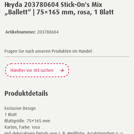
Heyda 203780604 Stick-On's Mix
„Ballett“ | 75×165 mm, rosa, 1 Blatt
Artikelnummer:
203780604
Fragen Sie nach unseren Produkten im Handel:
Händler vor Ort suchen
Produktdetails
Exclusive Design
1 Blatt
Blattgröße: 75×165 mm
Karton, Farbe: rosa
mit dekorativen Details wie z. B. Heißfolie, Acrylsteinchen u. v.