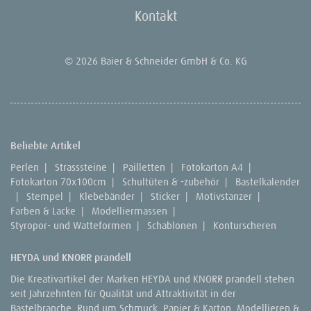
Kontakt
© 2026 Baier & Schneider GmbH & Co. KG
Beliebte Artikel
Perlen
|
Strasssteine
|
Pailletten
|
Fotokarton A4
|
Fotokarton 70x100cm
|
Schultüten & -zubehör
|
Bastelkalender
|
Stempel
|
Klebebänder
|
Sticker
|
Motivstanzer
|
Farben & Lacke
|
Modelliermassen
|
Styropor- und Watteformen
|
Schablonen
|
Konturscheren
HEYDA und KNORR prandell
Die Kreativartikel der Marken HEYDA und KNORR prandell stehen
seit Jahrzehnten für Qualität und Attraktivität in der
Bastelbranche. Rund um Schmuck, Papier & Karton, Modellieren &