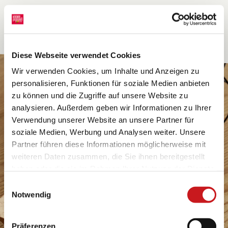
Diese Webseite verwendet Cookies
Wir verwenden Cookies, um Inhalte und Anzeigen zu
personalisieren, Funktionen für soziale Medien anbieten
zu können und die Zugriffe auf unsere Website zu
analysieren. Außerdem geben wir Informationen zu Ihrer
Verwendung unserer Website an unsere Partner für
soziale Medien, Werbung und Analysen weiter. Unsere
Partner führen diese Informationen möglicherweise mit
weiteren Daten zusammen, die Sie ihnen bereitgestellt
haben oder die sie im Rahmen Ihrer Nutzung der Dienste
gesammelt haben. Erfahren Sie in unseren
Einwilligungsauswahl
Datenschutzhinweisen
mehr darüber, wer wir sind, wie
Notwendig
Sie uns kontaktieren können und wie wir
personenbezogene Daten verarbeiten. Hier geht’s zum
Präferenzen