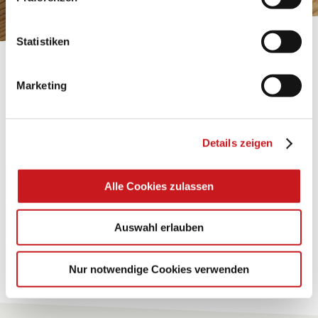
Impressum
.
Statistiken
BASTELTIPP:
Marketing
TEXI-PAP
Glänzende Ideen mit wasserfestem Papier. Perfekt zu
Details zeigen
bekleben, bemalen, falten... und für viele
Verwendungen.
Alle Cookies zulassen
Zum Tipp
Auswahl erlauben
Zu allen Tipps
Nur notwendige Cookies verwenden