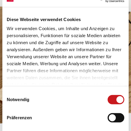
Diese Webseite verwendet Cookies
Wir verwenden Cookies, um Inhalte und Anzeigen zu
personalisieren, Funktionen für soziale Medien anbieten
zu können und die Zugriffe auf unsere Website zu
analysieren. Außerdem geben wir Informationen zu Ihrer
Verwendung unserer Website an unsere Partner für
soziale Medien, Werbung und Analysen weiter. Unsere
Partner führen diese Informationen möglicherweise mit
weiteren Daten zusammen, die Sie ihnen bereitgestellt
haben oder die sie im Rahmen Ihrer Nutzung der Dienste
gesammelt haben. Erfahren Sie in unseren
Einwilligungsauswahl
Datenschutzhinweisen
mehr darüber, wer wir sind, wie
Notwendig
Sie uns kontaktieren können und wie wir
personenbezogene Daten verarbeiten. Hier geht’s zum
Präferenzen
Impressum
.