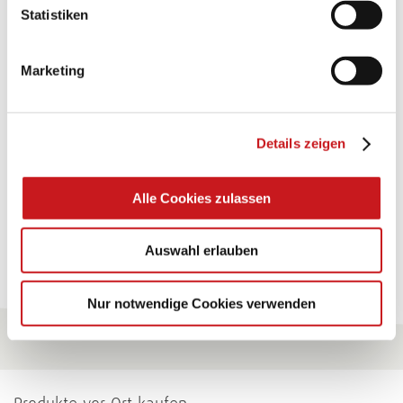
BASTELTIPP:
Statistiken
TEXI-PAP
Marketing
Glänzende Ideen mit wasserfestem Papier. Perfekt zu
bekleben, bemalen, falten... und für viele
Verwendungen.
Details zeigen
Zum Tipp
Alle Cookies zulassen
Zu allen Tipps
Auswahl erlauben
Nur notwendige Cookies verwenden