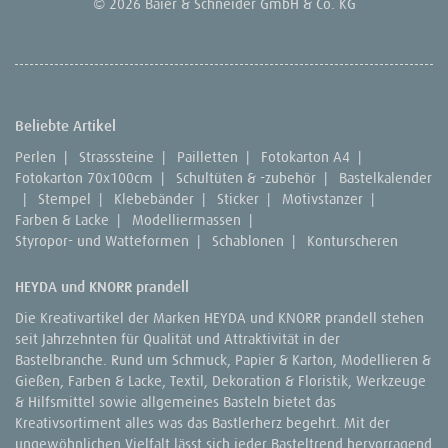
© 2026 Baier & Schneider GmbH & Co. KG
Beliebte Artikel
Perlen
|
Strasssteine
|
Pailletten
|
Fotokarton A4
|
Fotokarton 70x100cm
|
Schultüten & -zubehör
|
Bastelkalender
|
Stempel
|
Klebebänder
|
Sticker
|
Motivstanzer
|
Farben & Lacke
|
Modelliermassen
|
Styropor- und Watteformen
|
Schablonen
|
Konturscheren
HEYDA und KNORR prandell
Die Kreativartikel der Marken HEYDA und KNORR prandell stehen
seit Jahrzehnten für Qualität und Attraktivität in der
Bastelbranche. Rund um Schmuck, Papier & Karton, Modellieren &
Gießen, Farben & Lacke, Textil, Dekoration & Floristik, Werkzeuge
& Hilfsmittel sowie allgemeines Basteln bietet das
Kreativsortiment alles was das Bastlerherz begehrt. Mit der
ungewöhnlichen Vielfalt lässt sich jeder Basteltrend hervorragend