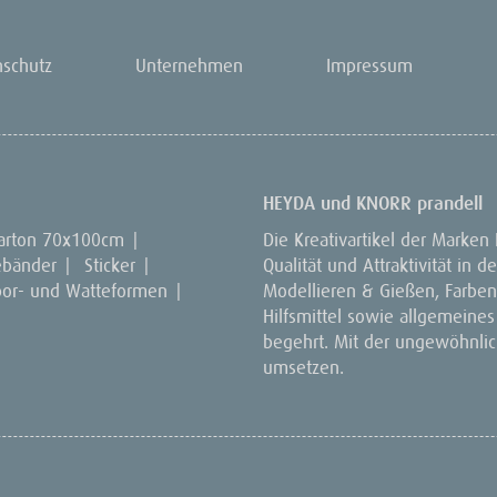
nschutz
Unternehmen
Impressum
HEYDA und KNORR prandell
arton 70x100cm
|
Die Kreativartikel der Marken
ebänder
|
Sticker
|
Qualität und Attraktivität in
por- und Watteformen
|
Modellieren & Gießen, Farben 
Hilfsmittel sowie allgemeines
begehrt. Mit der ungewöhnlich
umsetzen.