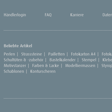
Händlerlogin
FAQ
Karriere
Date
Beliebte Artikel
Perlen
|
Strasssteine
|
Pailletten
|
Fotokarton A4
|
Fotok
Schultüten & -zubehör
|
Bastelkalender
|
Stempel
|
Kleb
Motivstanzer
|
Farben & Lacke
|
Modelliermassen
|
Styro
Schablonen
|
Konturscheren