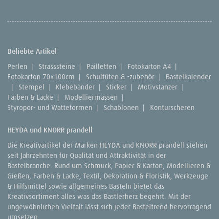
Beliebte Artikel
Perlen
|
Strasssteine
|
Pailletten
|
Fotokarton A4
|
Fotokarton 70x100cm
|
Schultüten & -zubehör
|
Bastelkalender
|
Stempel
|
Klebebänder
|
Sticker
|
Motivstanzer
|
Farben & Lacke
|
Modelliermassen
|
Styropor- und Watteformen
|
Schablonen
|
Konturscheren
HEYDA und KNORR prandell
Die Kreativartikel der Marken HEYDA und KNORR prandell stehen
seit Jahrzehnten für Qualität und Attraktivität in der
Bastelbranche. Rund um Schmuck, Papier & Karton, Modellieren &
Gießen, Farben & Lacke, Textil, Dekoration & Floristik, Werkzeuge
& Hilfsmittel sowie allgemeines Basteln bietet das
Kreativsortiment alles was das Bastlerherz begehrt. Mit der
ungewöhnlichen Vielfalt lässt sich jeder Basteltrend hervorragend
umsetzen.