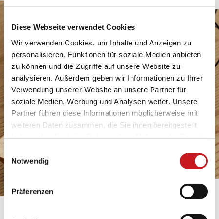
Diese Webseite verwendet Cookies
Wir verwenden Cookies, um Inhalte und Anzeigen zu
personalisieren, Funktionen für soziale Medien anbieten
zu können und die Zugriffe auf unsere Website zu
analysieren. Außerdem geben wir Informationen zu Ihrer
Verwendung unserer Website an unsere Partner für
soziale Medien, Werbung und Analysen weiter. Unsere
Partner führen diese Informationen möglicherweise mit
weiteren Daten zusammen, die Sie ihnen bereitgestellt
haben oder die sie im Rahmen Ihrer Nutzung der Dienste
gesammelt haben. Erfahren Sie in unseren
Einwilligungsauswahl
Datenschutzhinweisen
mehr darüber, wer wir sind, wie
Notwendig
Sie uns kontaktieren können und wie wir
personenbezogene Daten verarbeiten. Hier geht’s zum
Präferenzen
Impressum
.
BASTELTIPP: