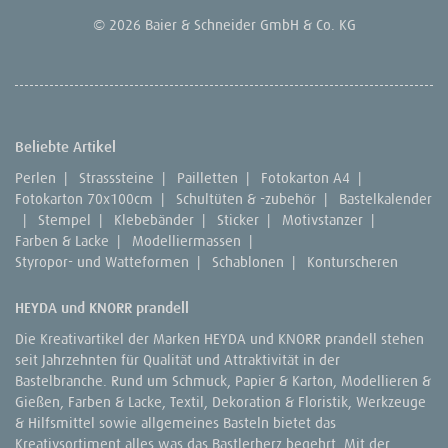
© 2026 Baier & Schneider GmbH & Co. KG
Beliebte Artikel
Perlen
|
Strasssteine
|
Pailletten
|
Fotokarton A4
|
Fotokarton 70x100cm
|
Schultüten & -zubehör
|
Bastelkalender
|
Stempel
|
Klebebänder
|
Sticker
|
Motivstanzer
|
Farben & Lacke
|
Modelliermassen
|
Styropor- und Watteformen
|
Schablonen
|
Konturscheren
HEYDA und KNORR prandell
Die Kreativartikel der Marken HEYDA und KNORR prandell stehen
seit Jahrzehnten für Qualität und Attraktivität in der
Bastelbranche. Rund um Schmuck, Papier & Karton, Modellieren &
Gießen, Farben & Lacke, Textil, Dekoration & Floristik, Werkzeuge
& Hilfsmittel sowie allgemeines Basteln bietet das
Kreativsortiment alles was das Bastlerherz begehrt. Mit der