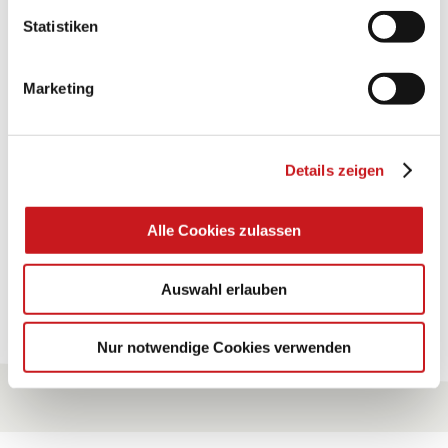
Statistiken
BASTELTIPP:
TEXI-PAP
Marketing
Glänzende Ideen mit wasserfestem Papier. Perfekt zu
bekleben, bemalen, falten... und für viele
Verwendungen.
Details zeigen
Zum Tipp
Alle Cookies zulassen
Auswahl erlauben
Zu allen Tipps
Nur notwendige Cookies verwenden