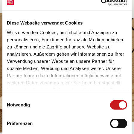
Diese Webseite verwendet Cookies
Wir verwenden Cookies, um Inhalte und Anzeigen zu
personalisieren, Funktionen für soziale Medien anbieten
zu können und die Zugriffe auf unsere Website zu
analysieren. Außerdem geben wir Informationen zu Ihrer
Verwendung unserer Website an unsere Partner für
soziale Medien, Werbung und Analysen weiter. Unsere
Partner führen diese Informationen möglicherweise mit
weiteren Daten zusammen, die Sie ihnen bereitgestellt
haben oder die sie im Rahmen Ihrer Nutzung der Dienste
gesammelt haben. Erfahren Sie in unseren
Einwilligungsauswahl
Datenschutzhinweisen
mehr darüber, wer wir sind, wie
Notwendig
Sie uns kontaktieren können und wie wir
personenbezogene Daten verarbeiten. Hier geht’s zum
Präferenzen
Impressum
.