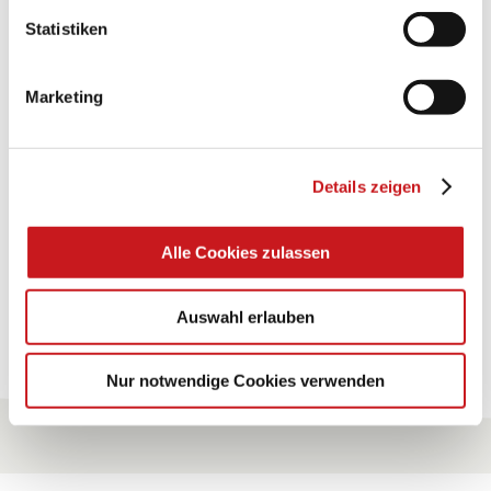
Statistiken
BASTELTIPP:
TEXI-PAP
Marketing
Glänzende Ideen mit wasserfestem Papier. Perfekt zu
bekleben, bemalen, falten... und für viele
Verwendungen.
Details zeigen
Zum Tipp
Alle Cookies zulassen
Auswahl erlauben
Zu allen Tipps
Nur notwendige Cookies verwenden