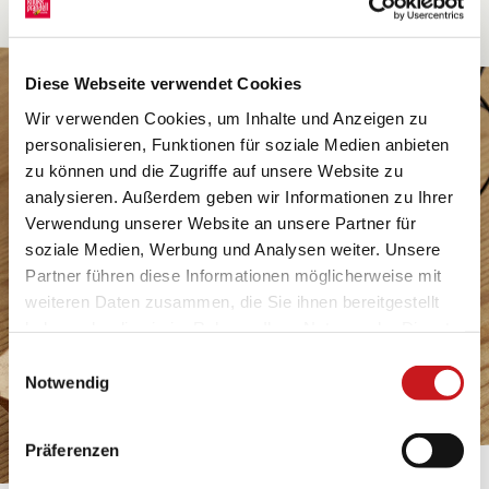
Diese Webseite verwendet Cookies
Wir verwenden Cookies, um Inhalte und Anzeigen zu
personalisieren, Funktionen für soziale Medien anbieten
zu können und die Zugriffe auf unsere Website zu
analysieren. Außerdem geben wir Informationen zu Ihrer
Verwendung unserer Website an unsere Partner für
soziale Medien, Werbung und Analysen weiter. Unsere
Partner führen diese Informationen möglicherweise mit
weiteren Daten zusammen, die Sie ihnen bereitgestellt
haben oder die sie im Rahmen Ihrer Nutzung der Dienste
gesammelt haben. Erfahren Sie in unseren
Einwilligungsauswahl
Datenschutzhinweisen
mehr darüber, wer wir sind, wie
Notwendig
Sie uns kontaktieren können und wie wir
personenbezogene Daten verarbeiten. Hier geht’s zum
Präferenzen
Impressum
.