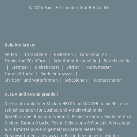
© 2026 Baier & Schneider GmbH & Co. KG
Beliebte Artikel
Perlen
|
Strasssteine
|
Pailletten
|
Fotokarton A4
|
Fotokarton 70x100cm
|
Schultüten & -zubehör
|
Bastelkalender
|
Stempel
|
Klebebänder
|
Sticker
|
Motivstanzer
|
Farben & Lacke
|
Modelliermassen
|
Styropor- und Watteformen
|
Schablonen
|
Konturscheren
HEYDA und KNORR prandell
Die Kreativartikel der Marken HEYDA und KNORR prandell stehen
seit Jahrzehnten für Qualität und Attraktivität in der
Bastelbranche. Rund um Schmuck, Papier & Karton, Modellieren &
Gießen, Farben & Lacke, Textil, Dekoration & Floristik, Werkzeuge
& Hilfsmittel sowie allgemeines Basteln bietet das
Kreativsortiment alles was das Bastlerherz begehrt. Mit der