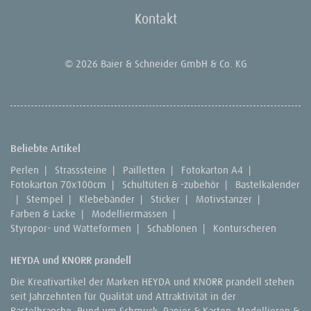
Kontakt
© 2026 Baier & Schneider GmbH & Co. KG
Beliebte Artikel
Perlen
|
Strasssteine
|
Pailletten
|
Fotokarton A4
|
Fotokarton 70x100cm
|
Schultüten & -zubehör
|
Bastelkalender
|
Stempel
|
Klebebänder
|
Sticker
|
Motivstanzer
|
Farben & Lacke
|
Modelliermassen
|
Styropor- und Watteformen
|
Schablonen
|
Konturscheren
HEYDA und KNORR prandell
Die Kreativartikel der Marken HEYDA und KNORR prandell stehen
seit Jahrzehnten für Qualität und Attraktivität in der
Bastelbranche. Rund um Schmuck, Papier & Karton, Modellieren &