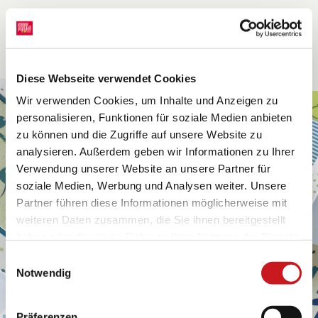
Diese Webseite verwendet Cookies
Wir verwenden Cookies, um Inhalte und Anzeigen zu
personalisieren, Funktionen für soziale Medien anbieten
zu können und die Zugriffe auf unsere Website zu
analysieren. Außerdem geben wir Informationen zu Ihrer
Verwendung unserer Website an unsere Partner für
soziale Medien, Werbung und Analysen weiter. Unsere
Partner führen diese Informationen möglicherweise mit
weiteren Daten zusammen, die Sie ihnen bereitgestellt
haben oder die sie im Rahmen Ihrer Nutzung der Dienste
gesammelt haben. Erfahren Sie in unseren
Einwilligungsauswahl
Datenschutzhinweisen
mehr darüber, wer wir sind, wie
Notwendig
Sie uns kontaktieren können und wie wir
personenbezogene Daten verarbeiten. Hier geht’s zum
Präferenzen