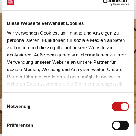
Diese Webseite verwendet Cookies
Wir verwenden Cookies, um Inhalte und Anzeigen zu
personalisieren, Funktionen für soziale Medien anbieten
zu können und die Zugriffe auf unsere Website zu
analysieren. Außerdem geben wir Informationen zu Ihrer
Verwendung unserer Website an unsere Partner für
soziale Medien, Werbung und Analysen weiter. Unsere
Partner führen diese Informationen möglicherweise mit
weiteren Daten zusammen, die Sie ihnen bereitgestellt
haben oder die sie im Rahmen Ihrer Nutzung der Dienste
gesammelt haben. Erfahren Sie in unseren
Einwilligungsauswahl
Datenschutzhinweisen
mehr darüber, wer wir sind, wie
Notwendig
Sie uns kontaktieren können und wie wir
personenbezogene Daten verarbeiten. Hier geht’s zum
Präferenzen
Impressum
.