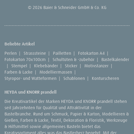
© 2026 Baier & Schneider GmbH & Co. KG
Beliebte Artikel
Perlen
|
Strasssteine
|
Pailletten
|
Fotokarton A4
|
Fotokarton 70x100cm
|
Schultüten & -zubehör
|
Bastelkalender
|
Stempel
|
Klebebänder
|
Sticker
|
Motivstanzer
|
Farben & Lacke
|
Modelliermassen
|
Styropor- und Watteformen
|
Schablonen
|
Konturscheren
HEYDA und KNORR prandell
Die Kreativartikel der Marken HEYDA und KNORR prandell stehen
seit Jahrzehnten für Qualität und Attraktivität in der
Bastelbranche. Rund um Schmuck, Papier & Karton, Modellieren &
Gießen, Farben & Lacke, Textil, Dekoration & Floristik, Werkzeuge
& Hilfsmittel sowie allgemeines Basteln bietet das
Kreativsortiment alles was das Bastlerherz begehrt. Mit der