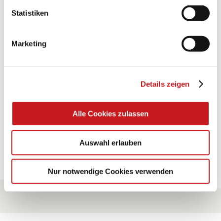
Statistiken
BASTELTIPP:
TEXI-PAP
Marketing
Glänzende Ideen mit wasserfestem Papier. Perfekt zu
bekleben, bemalen, falten... und für viele
Verwendungen.
Details zeigen
Zum Tipp
Alle Cookies zulassen
Auswahl erlauben
Zu allen Tipps
Nur notwendige Cookies verwenden