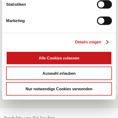
BASTELTIPP:
Statistiken
TEXI-PAP
Marketing
Glänzende Ideen mit wasserfestem Papier. Perfekt zu
bekleben, bemalen, falten... und für viele
Verwendungen.
Details zeigen
Zum Tipp
Alle Cookies zulassen
Zu allen Tipps
Auswahl erlauben
Nur notwendige Cookies verwenden