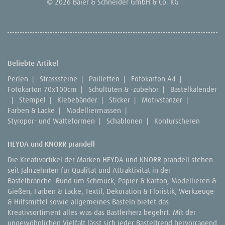
© 2026 Baier & Schneider GmbH & Co. KG
Beliebte Artikel
Perlen
|
Strasssteine
|
Pailletten
|
Fotokarton A4
|
Fotokarton 70x100cm
|
Schultüten & -zubehör
|
Bastelkalender
|
Stempel
|
Klebebänder
|
Sticker
|
Motivstanzer
|
Farben & Lacke
|
Modelliermassen
|
Styropor- und Watteformen
|
Schablonen
|
Konturscheren
HEYDA und KNORR prandell
Die Kreativartikel der Marken HEYDA und KNORR prandell stehen
seit Jahrzehnten für Qualität und Attraktivität in der
Bastelbranche. Rund um Schmuck, Papier & Karton, Modellieren &
Gießen, Farben & Lacke, Textil, Dekoration & Floristik, Werkzeuge
& Hilfsmittel sowie allgemeines Basteln bietet das
Kreativsortiment alles was das Bastlerherz begehrt. Mit der
ungewöhnlichen Vielfalt lässt sich jeder Basteltrend hervorragend