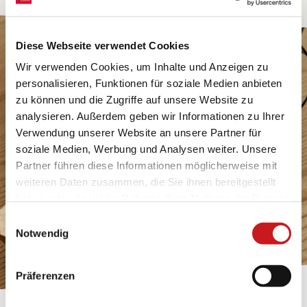
Diese Webseite verwendet Cookies
Wir verwenden Cookies, um Inhalte und Anzeigen zu
personalisieren, Funktionen für soziale Medien anbieten
zu können und die Zugriffe auf unsere Website zu
analysieren. Außerdem geben wir Informationen zu Ihrer
Verwendung unserer Website an unsere Partner für
soziale Medien, Werbung und Analysen weiter. Unsere
Partner führen diese Informationen möglicherweise mit
weiteren Daten zusammen, die Sie ihnen bereitgestellt
haben oder die sie im Rahmen Ihrer Nutzung der Dienste
gesammelt haben. Erfahren Sie in unseren
Einwilligungsauswahl
Datenschutzhinweisen
mehr darüber, wer wir sind, wie
Notwendig
Sie uns kontaktieren können und wie wir
personenbezogene Daten verarbeiten. Hier geht’s zum
Präferenzen
Impressum
.